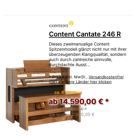
Content Cantate 246 R
Dieses zweimanualige Content
Spitzenmodell glänzt nicht nur mit ihrer
überzeugenden Klangqualität, sondern
auch durch zahlreiche sinnvolle,
durchdachte Ausst...
*
Preise inkl. MwSt.,
Versandkostenfrei
(DE) - andere Länder hier klicken
ca. 6 Wochen
ab 14.590,00 € *
UVP:
17.095,00 € *
Sie sparen:
2.505,00 €