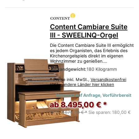
Content Cambiare Suite
III - SWEELINQ-Orgel
Die Content Cambiare Suite III ermöglicht
es jedem Organisten, das Erlebnis des
Kirchenorgelspiels direkt im eigenen
Wohnzimmer zu genießen.…
Versandgewicht:
180 Kilogramm
*
Preise inkl. MwSt.,
Versandkostenfrei
(DE) - andere Länder hier klicken
Verpackt auf Anfrage, Vorführbereit
ab 8.495,00 € *
UVP:
8.675,00 € *
Sie sparen:
180,00 €