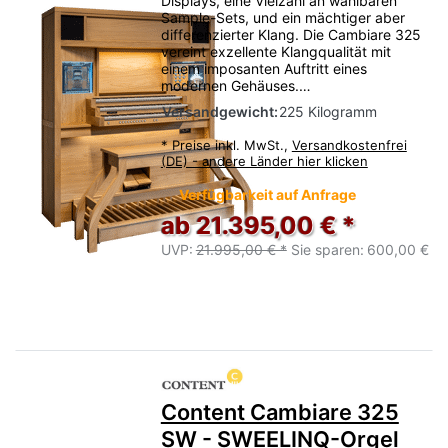
Displays, eine Vielzahl an wählbaren
Sample-Sets, und ein mächtiger aber
differenzierter Klang. Die Cambiare 325
vereint exzellente Klangqualität mit
einem imposanten Auftritt eines
modernen Gehäuses.…
Versandgewicht:
225 Kilogramm
*
Preise inkl. MwSt.,
Versandkostenfrei
(DE) - andere Länder hier klicken
Verfügbarkeit auf Anfrage
ab 21.395,00 € *
UVP:
21.995,00 € *
Sie sparen:
600,00 €
Content Cambiare 325
SW - SWEELINQ-Orgel