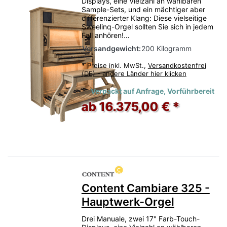
Displays, eine Vielzahl an wählbaren
Sample-Sets, und ein mächtiger aber
differenzierter Klang: Diese vielseitige
Sweelinq-Orgel sollten Sie sich in jedem
Fall anhören!…
Versandgewicht:
200 Kilogramm
*
Preise inkl. MwSt.,
Versandkostenfrei
(DE) - andere Länder hier klicken
Verpackt auf Anfrage, Vorführbereit
ab 16.375,00 € *
Content Cambiare 325 -
Hauptwerk-Orgel
Drei Manuale, zwei 17" Farb-Touch-