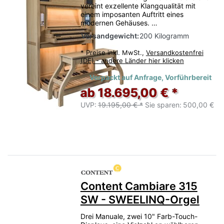
vereint exzellente Klangqualität mit
einem imposanten Auftritt eines
modernen Gehäuses. …
Versandgewicht:
200 Kilogramm
*
Preise inkl. MwSt.,
Versandkostenfrei
(DE) - andere Länder hier klicken
Verpackt auf Anfrage, Vorführbereit
ab 18.695,00 € *
UVP:
19.195,00 € *
Sie sparen:
500,00 €
Content Cambiare 315
SW - SWEELINQ-Orgel
Drei Manuale, zwei 10" Farb-Touch-