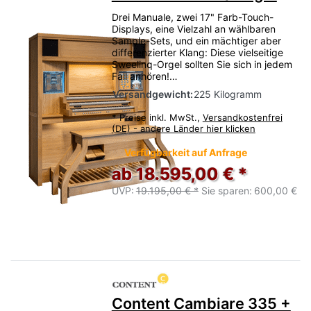
Drei Manuale, zwei 17" Farb-Touch-
Displays, eine Vielzahl an wählbaren
Sample-Sets, und ein mächtiger aber
differenzierter Klang: Diese vielseitige
Sweelinq-Orgel sollten Sie sich in jedem
Fall anhören!…
Versandgewicht:
225 Kilogramm
*
Preise inkl. MwSt.,
Versandkostenfrei
(DE) - andere Länder hier klicken
Verfügbarkeit auf Anfrage
ab 18.595,00 € *
UVP:
19.195,00 € *
Sie sparen:
600,00 €
Content Cambiare 335 +