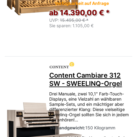
Verfügbarkeit auf Anfrage
ab 14.390,00 € *
UVP:
15.495,00 € *
Sie sparen:
1.105,00 €
Content Cambiare 312
SW - SWEELINQ-Orgel
Drei Manuale, zwei 10,1" Farb-Touch-
Displays, eine Vielzahl an wählbaren
Sample-Sets, und ein mächtiger aber
differenzierter Klang: Diese vielseitige
Sweelinq-Orgel sollten Sie sich in jedem
Fall anhören!…
Versandgewicht:
150 Kilogramm