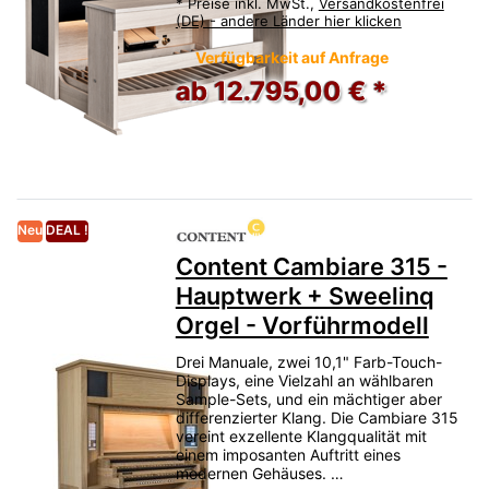
*
Preise inkl. MwSt.,
Versandkostenfrei
(DE) - andere Länder hier klicken
Verfügbarkeit auf Anfrage
ab 12.795,00 € *
Neu
DEAL !
Content Cambiare 315 -
Hauptwerk + Sweelinq
Orgel - Vorführmodell
Drei Manuale, zwei 10,1" Farb-Touch-
Displays, eine Vielzahl an wählbaren
Sample-Sets, und ein mächtiger aber
differenzierter Klang. Die Cambiare 315
vereint exzellente Klangqualität mit
einem imposanten Auftritt eines
modernen Gehäuses. …