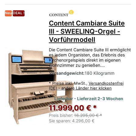
Neu
DEAL !
Content Cambiare Suite
III - SWEELINQ-Orgel -
Vorführmodell
Die Content Cambiare Suite III ermöglicht
es jedem Organisten, das Erlebnis des
Kirchenorgelspiels direkt im eigenen
Wohnzimmer zu genießen.…
Versandgewicht:
180 Kilogramm
*
Preise inkl. MwSt.,
Versandkostenfrei
(DE) - andere Länder hier klicken
Lieferbar - Lieferzeit 2-3 Wochen
11.999,00 € *
Preis bisher:
16.295,00 € *
Sie sparen:
4.296,00 €