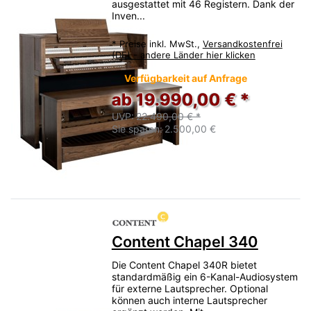
ausgestattet mit 46 Registern. Dank der
Inven...
*
Preise inkl. MwSt.,
Versandkostenfrei
(DE) - andere Länder hier klicken
Verfügbarkeit auf Anfrage
ab 19.990,00 € *
UVP:
22.490,00 € *
Sie sparen:
2.500,00 €
Content Chapel 340
Die Content Chapel 340R bietet
standardmäßig ein 6-Kanal-Audiosystem
für externe Lautsprecher. Optional
können auch interne Lautsprecher