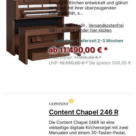
Einsatz in Kirchen entwickelt und glänzt
nicht nur mit ihrer überzeugenden
Klangqualität, s...
*
Preise inkl. MwSt.,
Versandkostenfrei
(DE) - andere Länder hier klicken
Lieferbar - Lieferzeit 2-3 Wochen
ab 11.490,00 € *
Preis bisher:
11.990,00 € *
UVP:
19.550,00 € *
Sie sparen:
500,00 €
Content Chapel 246 R
Die Content Chapel 246R ist eine
vielseitige digitale Kirchenorgel mit zwei
Manualen und einem 30-Tasten-Pedal,