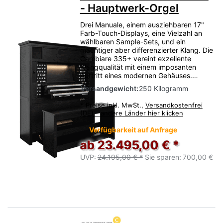
- Hauptwerk-Orgel
Drei Manuale, einem ausziehbaren 17"
Farb-Touch-Displays, eine Vielzahl an
wählbaren Sample-Sets, und ein
mächtiger aber differenzierter Klang. Die
Cambiare 335+ vereint exzellente
Klangqualität mit einem imposanten
Auftritt eines modernen Gehäuses.…
Versandgewicht:
250 Kilogramm
*
Preise inkl. MwSt.,
Versandkostenfrei
(DE) - andere Länder hier klicken
Verfügbarkeit auf Anfrage
ab 23.495,00 € *
UVP:
24.195,00 € *
Sie sparen:
700,00 €