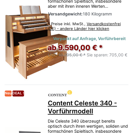
formschönen Spieltisch, insbesondere
aber mit ihren inneren Werten…
Versandgewicht:
180 Kilogramm
*
Preise inkl. MwSt.,
Versandkostenfrei
(DE) - andere Länder hier klicken
Verpackt auf Anfrage, Vorführbereit
ab 9.590,00 € *
UVP:
10.295,00 € *
Sie sparen:
705,00 €
Neu
DEAL !
Content Celeste 340 -
Vorführmodell
Die Celeste 340 überzeugt bereits
optisch durch ihren wertigen, soliden und
formschönen Spieltisch, insbesondere