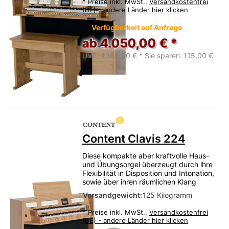
*
Preise inkl. MwSt.,
Versandkostenfrei
(DE) - andere Länder hier klicken
Verfügbarkeit auf Anfrage
ab 4.050,00 € *
UVP:
4.165,00 € *
Sie sparen:
115,00 €
Content Clavis 224
Diese kompakte aber kraftvolle Haus-
und Übungsorgel überzeugt durch ihre
Flexibilität in Disposition und Intonation,
sowie über ihren räumlichen Klang
Versandgewicht:
125 Kilogramm
*
Preise inkl. MwSt.,
Versandkostenfrei
(DE) - andere Länder hier klicken