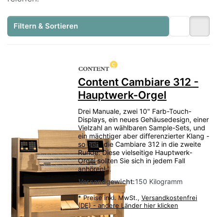
Filtern & Sortieren
Content Cambiare 312 -
Hauptwerk-Orgel
Drei Manuale, zwei 10" Farb-Touch-
Displays, ein neues Gehäusedesign, einer
Vielzahl an wählbaren Sample-Sets, und
ein mächtiger aber differenzierter Klang -
so geht die Cambiare 312 in die zweite
Runde: Diese vielseitige Hauptwerk-
Orgel sollten Sie sich in jedem Fall
anhören!…
Versandgewicht:
150 Kilogramm
*
Preise inkl. MwSt.,
Versandkostenfrei
(DE) - andere Länder hier klicken