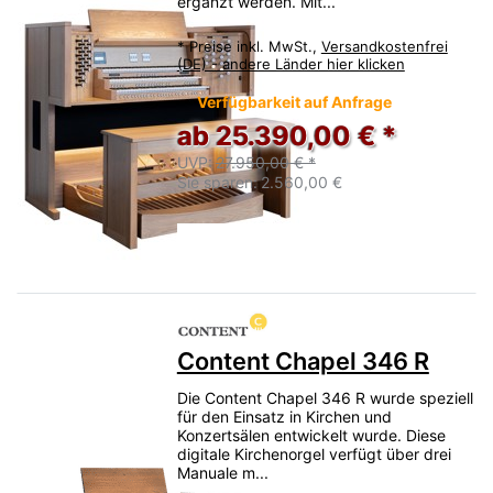
ergänzt werden. Mit...
*
Preise inkl. MwSt.,
Versandkostenfrei
(DE) - andere Länder hier klicken
Verfügbarkeit auf Anfrage
ab 25.390,00 € *
UVP:
27.950,00 € *
Sie sparen:
2.560,00 €
Content Chapel 346 R
Die Content Chapel 346 R wurde speziell
für den Einsatz in Kirchen und
Konzertsälen entwickelt wurde. Diese
digitale Kirchenorgel verfügt über drei
Manuale m...