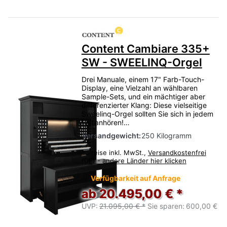
Content Cambiare 335+
SW - SWEELINQ-Orgel
Drei Manuale, einem 17" Farb-Touch-
Display, eine Vielzahl an wählbaren
Sample-Sets, und ein mächtiger aber
differenzierter Klang: Diese vielseitige
Sweelinq-Orgel sollten Sie sich in jedem
Fall anhören!…
Versandgewicht:
250 Kilogramm
*
Preise inkl. MwSt.,
Versandkostenfrei
(DE) - andere Länder hier klicken
Verfügbarkeit auf Anfrage
ab 20.495,00 € *
UVP:
21.095,00 € *
Sie sparen:
600,00 €