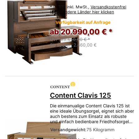
*
Preise inkl. MwSt.,
Versandkostenfrei
(DE) - andere Länder hier klicken
Verfügbarkeit auf Anfrage
ab 20.990,00 € *
UVP:
23.450,00 € *
Sie sparen:
2.460,00 €
Content Clavis 125
Die einmanualige Content Clavis 125 ist
eine ideale Übungsorgel, eignet sich aber
auch bestens zum Einsatz als robuste
und einfach bedienbare Friedhofsorgel...
Versandgewicht:
75 Kilogramm