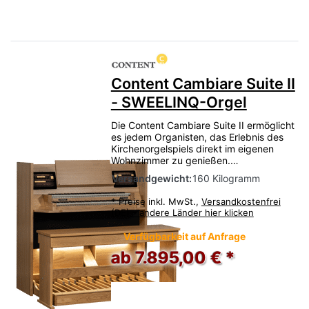
Content Cambiare Suite II
- SWEELINQ-Orgel
Die Content Cambiare Suite II ermöglicht
es jedem Organisten, das Erlebnis des
Kirchenorgelspiels direkt im eigenen
Wohnzimmer zu genießen.…
Versandgewicht:
160 Kilogramm
*
Preise inkl. MwSt.,
Versandkostenfrei
(DE) - andere Länder hier klicken
Verfügbarkeit auf Anfrage
ab 7.895,00 € *