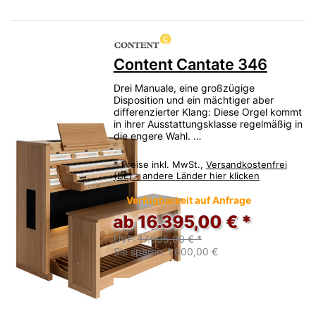
Content Cantate 346
Drei Manuale, eine großzügige
Disposition und ein mächtiger aber
differenzierter Klang: Diese Orgel kommt
in ihrer Ausstattungsklasse regelmäßig in
die engere Wahl. …
*
Preise inkl. MwSt.,
Versandkostenfrei
(DE) - andere Länder hier klicken
Verfügbarkeit auf Anfrage
ab 16.395,00 € *
UVP:
17.995,00 € *
Sie sparen:
1.600,00 €