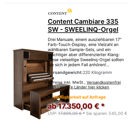
Content Cambiare 335
SW - SWEELINQ-Orgel
Drei Manuale, einem ausziehbaren 17"
Farb-Touch-Display, eine Vielzahl an
wählbaren Sample-Sets, und ein
mächtiger aber differenzierter Klang:
Diese vielseitige Sweelinq-Orgel sollten
Sie sich in jedem Fall anhören!…
Versandgewicht:
220 Kilogramm
*
Preise inkl. MwSt.,
Versandkostenfrei
(DE) - andere Länder hier klicken
Verfügbarkeit auf Anfrage
ab 17.350,00 € *
UVP:
17.895,00 € *
Sie sparen:
545,00 €