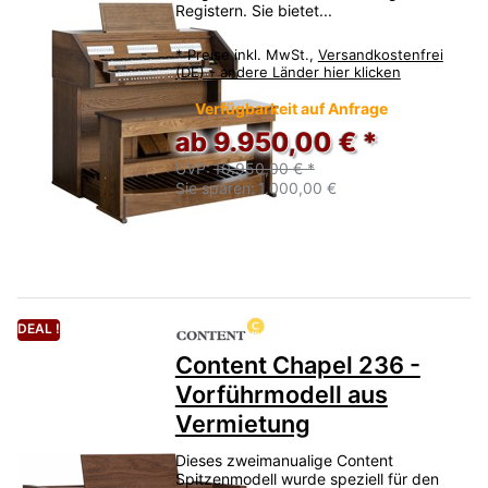
Registern. Sie bietet...
*
Preise inkl. MwSt.,
Versandkostenfrei
(DE) - andere Länder hier klicken
Verfügbarkeit auf Anfrage
ab 9.950,00 € *
UVP:
10.950,00 € *
Sie sparen:
1.000,00 €
DEAL !
Content Chapel 236 -
Vorführmodell aus
Vermietung
Dieses zweimanualige Content
Spitzenmodell wurde speziell für den