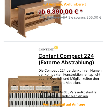
auf Anfrage, Vorführbereit
ab 6.390,00 € *
UVP:
6.695,00 € *
Sie sparen:
305,00 €
Content Compact 224
(Externe Abstrahlung)
Die Compact 224 verdankt ihren Namen
der kompakten Konstruktion, entspricht
aber in Qualität und Möglichkeiten den
anderen Content Modellen.
*
Preise inkl. MwSt.,
Versandkostenfrei
(DE) - andere Länder hier klicken
Verfügbarkeit auf Anfrage