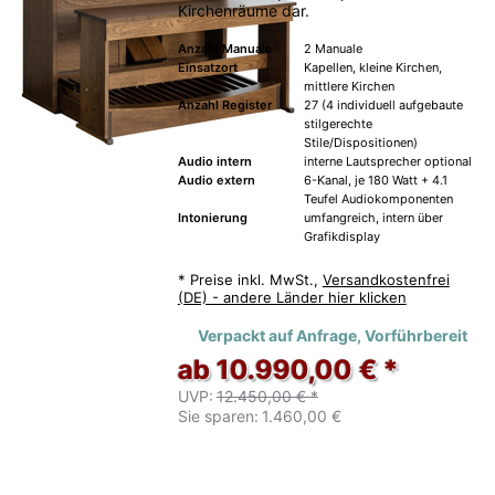
Kirchenräume dar.
Anzahl Manuale
2 Manuale
Einsatzort
Kapellen, kleine Kirchen,
mittlere Kirchen
Anzahl Register
27 (4 individuell aufgebaute
stilgerechte
Stile/Dispositionen)
Audio intern
interne Lautsprecher optional
Audio extern
6-Kanal, je 180 Watt + 4.1
Teufel Audiokomponenten
Intonierung
umfangreich, intern über
Grafikdisplay
*
Preise inkl. MwSt.,
Versandkostenfrei
(DE) - andere Länder hier klicken
Verpackt auf Anfrage, Vorführbereit
ab 10.990,00 € *
UVP:
12.450,00 € *
Sie sparen:
1.460,00 €