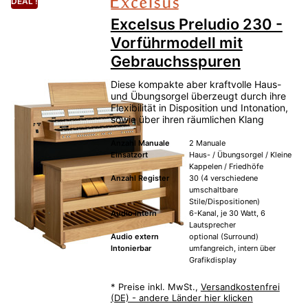
DEAL !
Excelsus Preludio 230 -
Vorführmodell mit
Gebrauchsspuren
Diese kompakte aber kraftvolle Haus-
und Übungsorgel überzeugt durch ihre
Flexibilität in Disposition und Intonation,
sowie über ihren räumlichen Klang
Anzahl Manuale
2 Manuale
Einsatzort
Haus- / Übungsorgel / Kleine
Kappelen / Friedhöfe
Anzahl Register
30 (4 verschiedene
umschaltbare
Stile/Dispositionen)
Audio intern
6-Kanal, je 30 Watt, 6
Lautsprecher
Audio extern
optional (Surround)
Intonierbar
umfangreich, intern über
Grafikdisplay
*
Preise inkl. MwSt.,
Versandkostenfrei
(DE) - andere Länder hier klicken