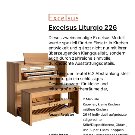
Excelsus Liturgio 226
Dieses zweimanualige Excelsus Modell
wurde speziell für den Einsatz in Kirchen
entwickelt und glänzt nicht nur mit ihrer
überzeugenden Klangqualität, sondern
auch durch zahlreiche sinnvolle,
durchdachte Ausstattungsdetails.
Inklusive der Teufel 6.2 Abstrahlung stellt
die Luturgio ein schlüssiges
Gesamtkonzept für kleine und
mittelgroße Kirchenräume dar,
Anzahl Manuale
2 Manuale
Einsatzort
Kapellen, kleine Kirchen,
mittlere Kirchen
Anzahl Register
26 (4 individuell aufgebaute
stilgerechte
Stile/Dispositionen), Oktav-,
und Super-Oktav-Koppeln
Audio intern
interne Lautsprecher optional