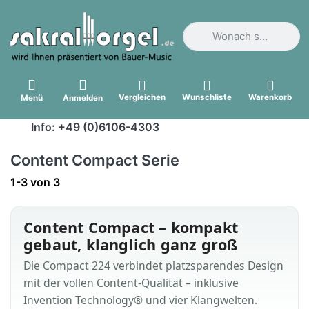
Geben Sie einen Suchbegri
Vergleichen
Wunschliste
Warenkorb
Menü
Anmelden
Info: +49 (0)6106-4303
Content Compact Serie
Suchergebnisse:
1-3
von
3
Content Compact – kompakt
gebaut, klanglich ganz groß
Die Compact 224 verbindet platzsparendes Design
mit der vollen Content-Qualität – inklusive
Invention Technology® und vier Klangwelten.