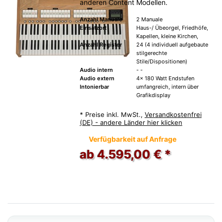
anderen Content Modellen.
Anzahl Manuale
2 Manuale
Einsatzort
Haus-/ Übeorgel, Friedhöfe,
Kapellen, kleine Kirchen,
Anzahl Register
24 (4 individuell aufgebaute
stilgerechte
Stile/Dispositionen)
Audio intern
- -
Audio extern
4x 180 Watt Endstufen
Intonierbar
umfangreich, intern über
Grafikdisplay
*
Preise inkl. MwSt.,
Versandkostenfrei
(DE) - andere Länder hier klicken
Verfügbarkeit auf Anfrage
ab 4.595,00 € *