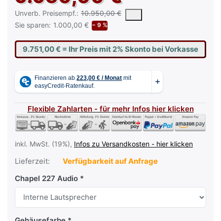
Die UVP ist der vorgeschlagene oder empfohlene Verkaufspreis e
Unverb. Preisempf.:
10.950,00 €
Sie sparen:
1.000,00 €
− 9 %
9.751,00 €
= Ihr Preis mit 2% Skonto bei Vorkasse
Flexible Zahlarten - für mehr Infos hier klicken
inkl. MwSt. (19%),
Infos zu Versandkosten - hier klicken
Lieferzeit:
Verfügbarkeit auf Anfrage
Chapel 227 Audio
Gehäusefarbe