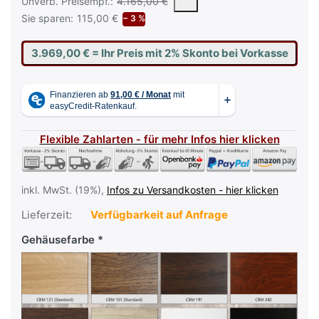
Die UVP ist der vorgeschlagene oder empfohlene Verkaufspreis e
Unverb. Preisempf.:
4.165,00 €
Sie sparen:
115,00 €
− 3 %
3.969,00 €
= Ihr Preis mit 2% Skonto bei Vorkasse
Flexible Zahlarten - für mehr Infos hier klicken
inkl. MwSt. (19%),
Infos zu Versandkosten - hier klicken
Lieferzeit:
Verfügbarkeit auf Anfrage
Gehäusefarbe