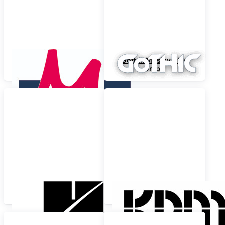
Monika Hildner
Gothik Musikverlag
Musikverlag
GmbH
Hal Leonard
KDM Verlag