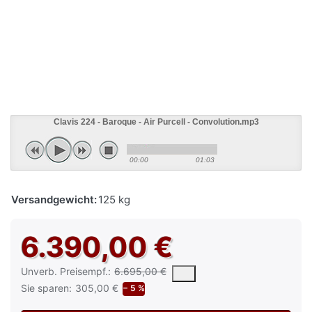
Clavis 224 - Baroque - Air Purcell - Convolution.mp3
00:00
01:03
Versandgewicht:
125 kg
6.390,00 €
Die UVP ist der vorgeschlagene oder empfohlene Verkaufspreis e
Unverb. Preisempf.:
6.695,00 €
Sie sparen:
305,00 €
− 5 %