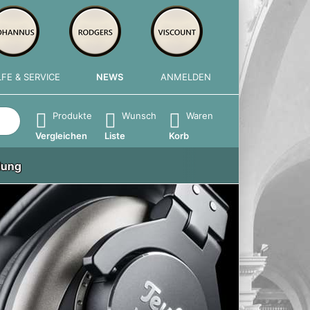
LFE & SERVICE
NEWS
ANMELDEN
e die Eingabetaste, um alle Ergebnisse aufzurufen.
Produkte
Wunsch
Waren
Vergleichen
Liste
Korb
lung