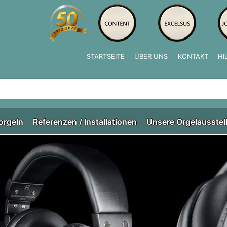
STARTSEITE
ÜBER UNS
KONTAKT
HI
e tippen, erscheinen automatisch erste Ergebnisse. Drücken Si
orgeln
Referenzen / Installationen
Unsere Orgelausstel