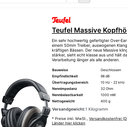
Teufel Massive Kopfhö
Ein sehr hochwertig gefertigter Over-Ear
einem 50mm Treiber, auswogenen Klang
kräftigen Bässen. Der neue Massive kling
stärker, sieht echt klasse aus und hält d
Verarbeitung länger als alle anderen.
Bauweise
Geschlossen
Empfindlichkeit
98 dB
Übertragungsbereich
10 Hz - 22 kHz
Nennimpedanz
32 Ohm
Nennbelastbarkeit
1000 mW
Nettogewicht
400 g
Versandgewicht:
1 Kilogramm
*
Preise inkl. MwSt.,
Versandkostenfrei (D
Länder hier klicken