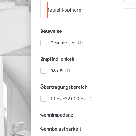
Teufel Kopfhörer
Bauweise
Bauweise
Geschlossen
Empfindlichkeit
Empfindlichkeit
98 dB
Übertragungsbereich
Übertragungsbereich
10 Hz -22.000 Hz
Nennimpedanz
Nennimpedanz
Nennbelastbarkeit
Nennbelastbarkeit