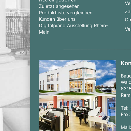
Ve
Zuletzt angesehen
Za
Produktliste vergleichen
Kunden über uns
Co
Digitalpiano Ausstellung Rhein-
Ve
Main
Kon
Bau
Wald
631
Rem
Tel:
Fax
Mail