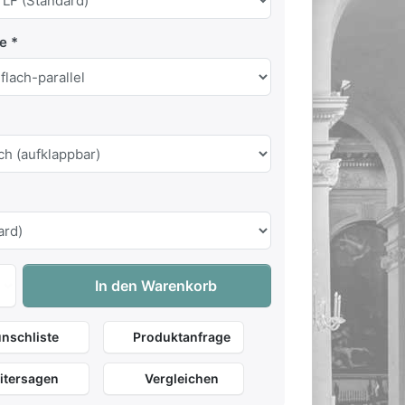
te
Content Chapel 340 zu 25.390,00 €, Menge 1. Gehäusefarbe Co
In den Warenkorb
nschliste
Produktanfrage
itersagen
Vergleichen