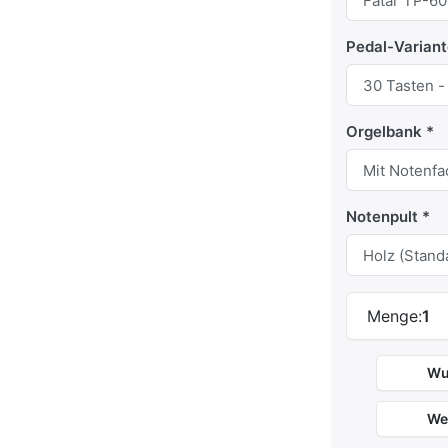
Pedal-Varian
Orgelbank
Notenpult
Menge:
1
Wu
We