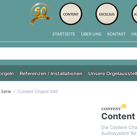
STARTSEITE
ÜBER UNS
KONTAKT
HI
e tippen, erscheinen automatisch erste Ergebnisse. Drücken Si
orgeln
Referenzen / Installationen
Unsere Orgelausstel
 Serie
Content Chapel 340
Content
Die Content Cha
Audiosystem für