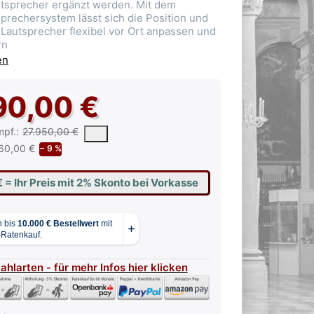
utsprecher ergänzt werden. Mit dem
prechersystem lässt sich die Position und
 Lautsprecher flexibel vor Ort anpassen und
rn
en
90,00 €
 vorgeschlagene oder empfohlene Verkaufspreis eines Produkts, wie 
mpf.:
27.950,00 €
60,00 €
− 9 %
€
= Ihr Preis mit 2% Skonto bei Vorkasse
Zahlarten - für mehr Infos hier klicken