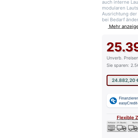
auch interne La
modularen Lauts
Ausrichtung der
bei Bedarf ände
Mehr anzeig
25.3
Die UVP ist der
Unverb. Preise
Sie sparen:
2.5
24.882,20 
Flexible 