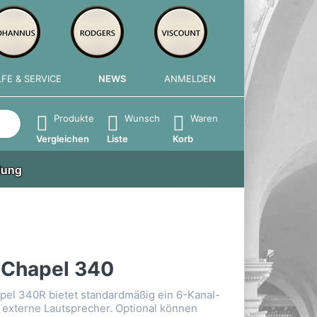
LFE & SERVICE
NEWS
ANMELDEN
e die Eingabetaste, um alle Ergebnisse aufzurufen.
Produkte
Wunsch
Waren
Vergleichen
Liste
Korb
lung
 Chapel 340
pel 340R bietet standardmäßig ein 6-Kanal-
 externe Lautsprecher. Optional können