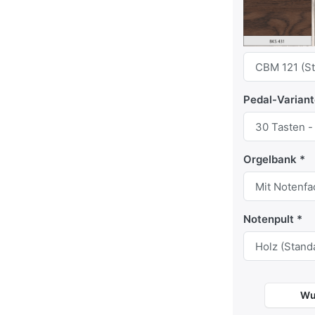
Pedal-Varian
Orgelbank
Notenpult
Wu