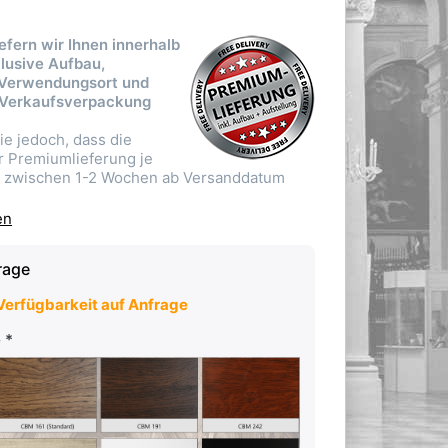
iefern wir Ihnen innerhalb
lusive Aufbau,
 Verwendungsort und
 Verkaufsverpackung
ie jedoch, dass die
er Premiumlieferung je
g zwischen 1-2 Wochen ab Versanddatum
en
rage
erfügbarkeit auf Anfrage
e