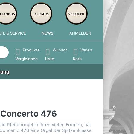
LFE & SERVICE
NEWS
ANMELDEN
e die Eingabetaste, um alle Ergebnisse aufzurufen.
Produkte
Wunsch
Waren
Vergleichen
Liste
Korb
lung
 Concerto 476
 die Pfeifenorgel in ihren vielen Formen, hat
 Concerto 476 eine Orgel der Spitzenklasse