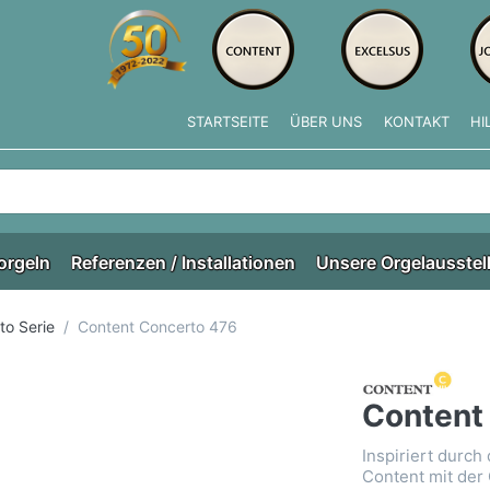
STARTSEITE
ÜBER UNS
KONTAKT
HI
e tippen, erscheinen automatisch erste Ergebnisse. Drücken Si
orgeln
Referenzen / Installationen
Unsere Orgelausstel
to Serie
Content Concerto 476
Content
Inspiriert durch
Content mit der