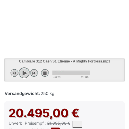
Cambiare 312 Caen St. Etienne - A Mighty Fortress.mp3
00:00
08:06
Versandgewicht:
250 kg
20.495,00 €
Die UVP ist der vorgeschlagene oder empfohlene Verkaufspreis e
Unverb. Preisempf.:
21.095,00 €