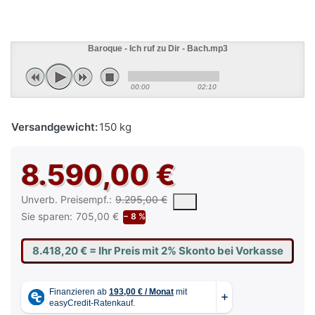
Baroque - Ich ruf zu Dir - Bach.mp3
00:00
02:10
Versandgewicht:
150 kg
8.590,00 €
Die UVP ist der vorgeschlagene oder empfohlene Verkaufspreis e
Unverb. Preisempf.:
9.295,00 €
Sie sparen:
705,00 €
− 8 %
8.418,20 €
= Ihr Preis mit 2% Skonto bei Vorkasse