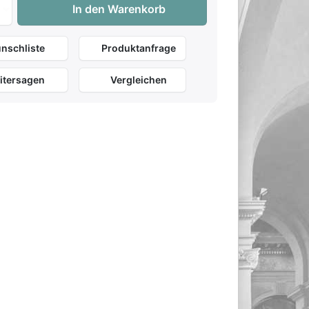
In den Warenkorb
nschliste
Produktanfrage
Alpha-Audio
HD 200 Pro
HD 400 Pro
65,00 €
Inkl.
79 €
: 49 €
249 €
: 179 €
Offen
Geschlossen
Offen
itersagen
Vergleichen
32 Ohm
32 Ohm
120 Ohm
g
10-25kHz
20-20kHz
6-38kHz
286g
184g
240g