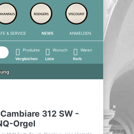
LFE & SERVICE
NEWS
ANMELDEN
e die Eingabetaste, um alle Ergebnisse aufzurufen.
Produkte
Wunsch
Waren
Vergleichen
Liste
Korb
lung
 Cambiare 312 SW -
NQ-Orgel