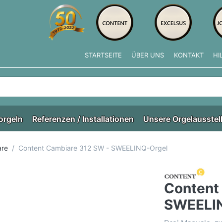
STARTSEITE
ÜBER UNS
KONTAKT
HI
e tippen, erscheinen automatisch erste Ergebnisse. Drücken Si
orgeln
Referenzen / Installationen
Unsere Orgelausstel
are
Content Cambiare 312 SW - SWEELINQ-Orgel
Content
SWEELI