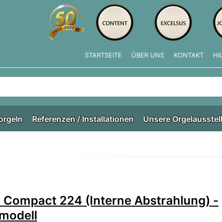
STARTSEITE
ÜBER UNS
KONTAKT
HI
e tippen, erscheinen automatisch erste Ergebnisse. Drücken Si
orgeln
Referenzen / Installationen
Unsere Orgelausstel
 Compact 224 (Interne Abstrahlung) -
modell