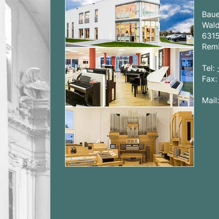
Bau
Wald
631
Rem
Tel:
Fax
Mail