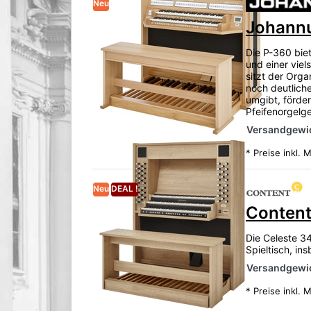
Neu
Johannu
Die P-360 bie
und einer viel
sitzt der Org
noch deutliche
umgibt, förder
Pfeifenorgelge
Versandgewic
*
Preise inkl. 
Neu
DEAL !
Content
Die Celeste 3
Spieltisch, in
Versandgewic
*
Preise inkl. 