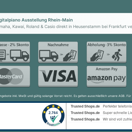
gitalpiano Ausstellung Rhein-Main
maha, Kawai, Roland & Casio direkt in Heusenstamm bei Frankfurt ve
ngebote inkl. MwSt und gültig solange Vorrat reicht. Es gelten ausschließlich unsere AGB. F