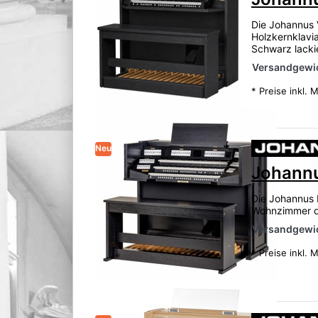
Die Johannus V
Holzkernklavi
Schwarz lacki
Versandgewic
*
Preise inkl. 
Neu
Johannu
Die Johannus 
Wohnzimmer di
Versandgewic
*
Preise inkl. 