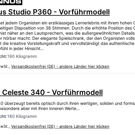
s Studio P360 - Vorführmodell
tet jedem Organisten ein erstklassiges Lernerlebnis mit ihrem hohen
seitigen Disposition von 38 Stimmen. Durch die erhöhte Position des
anist näher an den Lautsprechern, was die außergewöhnlichen Detail
r hörbar macht. Der elegante Spielschrank, der den Organisten voll
t die kreative Vorstellungskraft und vervollständigt das authentische
fühl in jeder Hinsicht…
ht:
190 Kilogramm
MwSt.,
Versandkostenfrei (DE) - andere Länder hier klicken
 Celeste 340 - Vorführmodell
40 überzeugt bereits optisch durch ihren wertigen, soliden und form
sbesondere aber mit ihren inneren Werte…
ht:
180 Kilogramm
MwSt.,
Versandkostenfrei (DE) - andere Länder hier klicken