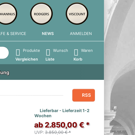
LFE & SERVICE
NEWS
ANMELDEN
e die Eingabetaste, um alle Ergebnisse aufzurufen.
Produkte
Wunsch
Waren
Vergleichen
Liste
Korb
lung
RSS
Lieferbar - Lieferzeit 1-2
Wochen
ab 2.850,00 € *
UVP:
3.850,00 € *