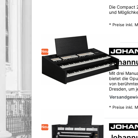
Die Compact 2
und Möglichke
*
Preise inkl. 
Neu
Johannu
Mit drei Manu
bietet die Opu
von berühmten
Dresden, um j
Versandgewic
*
Preise inkl. 
Neu
Johannu