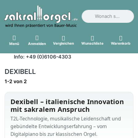
Geben Sie einen Suchbegri
Vergleichen
Wunschliste
Warenkorb
Menü
Anmelden
Info: +49 (0)6106-4303
DEXIBELL
Suchergebnisse:
1-2
von
2
Dexibell – italienische Innovation
mit sakralem Anspruch
T2L-Technologie, musikalische Leidenschaft und
gebündelte Entwicklungserfahrung – vom
Digitalpiano bis zur klassischen Orgel.