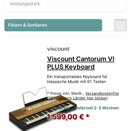
leistungsstark.
Filtern & Sortieren
Viscount Cantorum VI
PLUS Keyboard
Ein transportables Keyboard für
klassische Musik mit 61 Tasten
*
Preise inkl. MwSt.,
Versandkostenfrei
(DE) - andere Länder hier klicken
Lieferbar - Lieferzeit 2-3 Wochen
1.599,00 € *