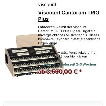
Viscount Cantorum TRIO
Plus
Entdecken Sie mit der Viscount
Cantorum TRIO Plus Digital-Orgel ein
unvergleichliches Musikerlebnis. Dieses
kompakte Keyboard bietet authentische
Orgelklänge...
*
Preise inkl. MwSt.,
Versandkostenfrei
(DE) - andere Länder hier klicken
Lieferbar - Lieferzeit 2-3 Wochen
ab 3.590,00 € *