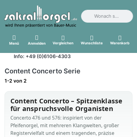
Geben Sie einen Suchbegri
Vergleichen
Wunschliste
Warenkorb
Menü
Anmelden
Info: +49 (0)6106-4303
Content Concerto Serie
Suchergebnisse:
1-2
von
2
Content Concerto – Spitzenklasse
für anspruchsvolle Organisten
Concerto 476 und 576: inspiriert von der
Pfeifenorgel, mit mehreren Klangwelten, großer
Registervielfalt und einem tragenden, präzise