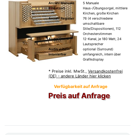
Anzahl Manuale
5 Manuale
Einsatzort
Haus-/Übungsorgel, mittlere
Kirchen, große Kirchen
Anzahl Register
76 (4 verschiedene
umschaltbare
Stile/Dispositionen), 112
Orchesterstimmen
Audio intern
12-Kanal, je 180 Watt, 24
Lautsprecher
Audio extern
optional (Surround)
Intonierbar
umfangreich, intern über
Grafikdisplay
*
Preise inkl. MwSt.,
Versandkostenfrei
(DE) - andere Länder hier klicken
Verfügbarkeit auf Anfrage
Preis auf Anfrage