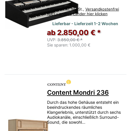
*
Preise inkl. MwSt.,
Versandkostenfrei
(DE) - andere Länder hier klicken
Lieferbar - Lieferzeit 1-2 Wochen
ab 2.850,00 € *
UVP:
3.850,00 € *
Sie sparen:
1.000,00 €
Content Mondri 236
Durch das hohe Gehäuse entsteht ein
beeindruckendes räumliches
Klangerlebnis, unterstützt durch sechs
Audiokanäle, einschließlich Surround-
Sound, die sowohl...