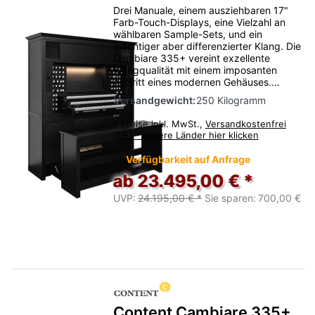
Drei Manuale, einem ausziehbaren 17"
Farb-Touch-Displays, eine Vielzahl an
wählbaren Sample-Sets, und ein
mächtiger aber differenzierter Klang. Die
Cambiare 335+ vereint exzellente
Klangqualität mit einem imposanten
Auftritt eines modernen Gehäuses.…
Versandgewicht:
250 Kilogramm
*
Preise inkl. MwSt.,
Versandkostenfrei
(DE) - andere Länder hier klicken
Verfügbarkeit auf Anfrage
ab 23.495,00 € *
UVP:
24.195,00 € *
Sie sparen:
700,00 €
Content Cambiare 335+