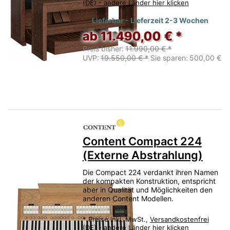
(DE) - andere Länder hier klicken
Lieferbar - Lieferzeit 2-3 Wochen
ab 11.490,00 € *
Preis bisher:
11.990,00 € *
UVP:
19.550,00 € *
Sie sparen:
500,00 €
Content Compact 224
(Externe Abstrahlung)
Die Compact 224 verdankt ihren Namen
der kompakten Konstruktion, entspricht
aber in Qualität und Möglichkeiten den
anderen Content Modellen.
*
Preise inkl. MwSt.,
Versandkostenfrei
(DE) - andere Länder hier klicken