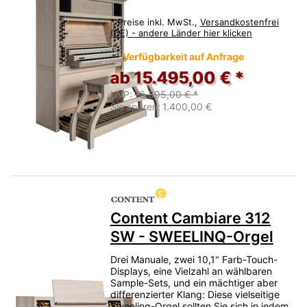
*
Preise inkl. MwSt.,
Versandkostenfrei
(DE) - andere Länder hier klicken
Verfügbarkeit auf Anfrage
ab 15.495,00 € *
UVP:
16.895,00 € *
Sie sparen:
1.400,00 €
Content Cambiare 312
SW - SWEELINQ-Orgel
Drei Manuale, zwei 10,1" Farb-Touch-
Displays, eine Vielzahl an wählbaren
Sample-Sets, und ein mächtiger aber
differenzierter Klang: Diese vielseitige
Sweelinq-Orgel sollten Sie sich in jedem