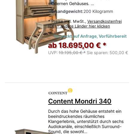
modernen Gehäuses. …
Versandgewicht:
200 Kilogramm
*
Preise inkl. MwSt.,
Versandkostenfrei
(DE) - andere Länder hier klicken
Verpackt auf Anfrage, Vorführbereit
ab 18.695,00 € *
UVP:
19.195,00 € *
Sie sparen:
500,00 €
Content Mondri 340
Durch das hohe Gehäuse entsteht ein
beeindruckendes räumliches
Klangerlebnis, unterstützt durch sechs
Audiokanäle, einschließlich Surround-
Sound, die sowohl...