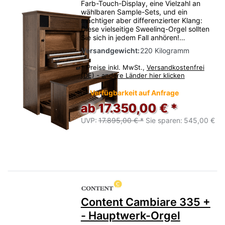
Farb-Touch-Display, eine Vielzahl an
wählbaren Sample-Sets, und ein
mächtiger aber differenzierter Klang:
Diese vielseitige Sweelinq-Orgel sollten
Sie sich in jedem Fall anhören!…
Versandgewicht:
220 Kilogramm
*
Preise inkl. MwSt.,
Versandkostenfrei
(DE) - andere Länder hier klicken
Verfügbarkeit auf Anfrage
ab 17.350,00 € *
UVP:
17.895,00 € *
Sie sparen:
545,00 €
Content Cambiare 335 +
- Hauptwerk-Orgel