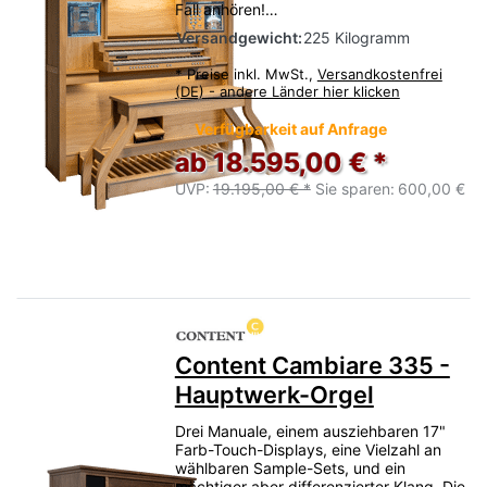
Fall anhören!…
Versandgewicht:
225 Kilogramm
*
Preise inkl. MwSt.,
Versandkostenfrei
(DE) - andere Länder hier klicken
Verfügbarkeit auf Anfrage
ab 18.595,00 € *
UVP:
19.195,00 € *
Sie sparen:
600,00 €
Content Cambiare 335 -
Hauptwerk-Orgel
Drei Manuale, einem ausziehbaren 17"
Farb-Touch-Displays, eine Vielzahl an
wählbaren Sample-Sets, und ein
mächtiger aber differenzierter Klang. Die