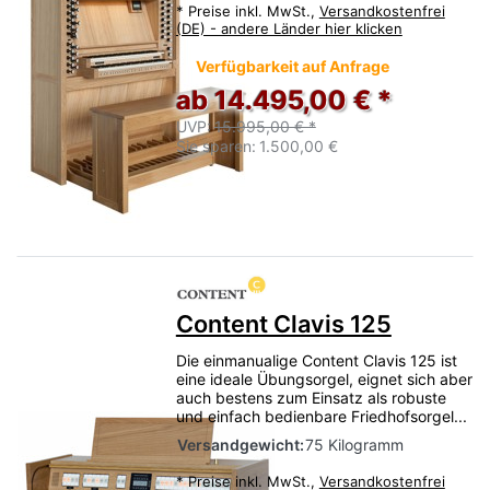
*
Preise inkl. MwSt.,
Versandkostenfrei
(DE) - andere Länder hier klicken
Verfügbarkeit auf Anfrage
ab 14.495,00 € *
UVP:
15.995,00 € *
Sie sparen:
1.500,00 €
Content Clavis 125
Die einmanualige Content Clavis 125 ist
eine ideale Übungsorgel, eignet sich aber
auch bestens zum Einsatz als robuste
und einfach bedienbare Friedhofsorgel...
Versandgewicht:
75 Kilogramm
*
Preise inkl. MwSt.,
Versandkostenfrei