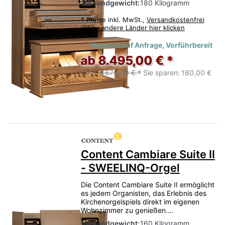
Versandgewicht:
180 Kilogramm
*
Preise inkl. MwSt.,
Versandkostenfrei
(DE) - andere Länder hier klicken
Verpackt auf Anfrage, Vorführbereit
ab 8.495,00 € *
UVP:
8.675,00 € *
Sie sparen:
180,00 €
Content Cambiare Suite II
- SWEELINQ-Orgel
Die Content Cambiare Suite II ermöglicht
es jedem Organisten, das Erlebnis des
Kirchenorgelspiels direkt im eigenen
Wohnzimmer zu genießen.…
Versandgewicht:
160 Kilogramm