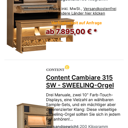
*
Preise inkl. MwSt.,
Versandkostenfrei
(DE) - andere Länder hier klicken
Verfügbarkeit auf Anfrage
ab 7.895,00 € *
Content Cambiare 315
SW - SWEELINQ-Orgel
Drei Manuale, zwei 10" Farb-Touch-
Displays, eine Vielzahl an wählbaren
Sample-Sets, und ein mächtiger aber
differenzierter Klang: Diese vielseitige
Sweelinq-Orgel sollten Sie sich in jedem
Fall anhören!…
Versandgewicht:
200 Kilogramm