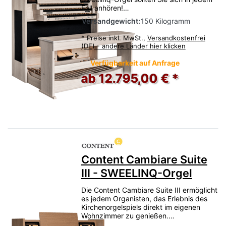
Fall anhören!…
Versandgewicht:
150 Kilogramm
*
Preise inkl. MwSt.,
Versandkostenfrei
(DE) - andere Länder hier klicken
Verfügbarkeit auf Anfrage
ab 12.795,00 € *
Content Cambiare Suite
III - SWEELINQ-Orgel
Die Content Cambiare Suite III ermöglicht
es jedem Organisten, das Erlebnis des
Kirchenorgelspiels direkt im eigenen
Wohnzimmer zu genießen.…