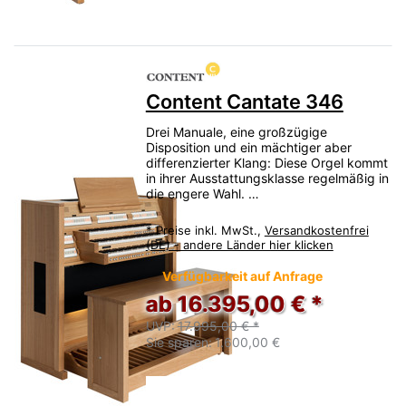
Content Cantate 346
Drei Manuale, eine großzügige
Disposition und ein mächtiger aber
differenzierter Klang: Diese Orgel kommt
in ihrer Ausstattungsklasse regelmäßig in
die engere Wahl. …
*
Preise inkl. MwSt.,
Versandkostenfrei
(DE) - andere Länder hier klicken
Verfügbarkeit auf Anfrage
ab 16.395,00 € *
UVP:
17.995,00 € *
Sie sparen:
1.600,00 €