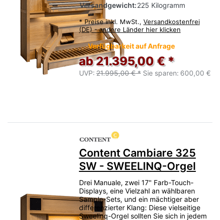
Versandgewicht:
225 Kilogramm
*
Preise inkl. MwSt.,
Versandkostenfrei
(DE) - andere Länder hier klicken
Verfügbarkeit auf Anfrage
ab 21.395,00 € *
UVP:
21.995,00 € *
Sie sparen:
600,00 €
Content Cambiare 325
SW - SWEELINQ-Orgel
Drei Manuale, zwei 17" Farb-Touch-
Displays, eine Vielzahl an wählbaren
Sample-Sets, und ein mächtiger aber
differenzierter Klang: Diese vielseitige
Sweelinq-Orgel sollten Sie sich in jedem