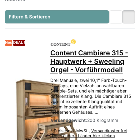
Filtern & Sortieren
Neu
DEAL !
Content Cambiare 315 -
Hauptwerk + Sweelinq
Orgel - Vorführmodell
Drei Manuale, zwei 10,1" Farb-Touch-
Displays, eine Vielzahl an wählbaren
Sample-Sets, und ein mächtiger aber
differenzierter Klang. Die Cambiare 315
vereint exzellente Klangqualität mit
einem imposanten Auftritt eines
modernen Gehäuses. …
Versandgewicht:
200 Kilogramm
*
Preise inkl. MwSt.,
Versandkostenfrei
(DE) - andere Länder hier klicken