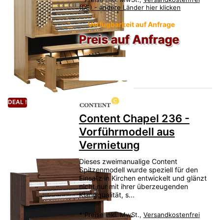
(DE) - andere Länder hier klicken
Verfügbarkeit auf Anfrage
Preis auf Anfrage
DEAL !
Content Chapel 236 -
Vorführmodell aus
Vermietung
Dieses zweimanualige Content
Spitzenmodell wurde speziell für den
Einsatz in Kirchen entwickelt und glänzt
nicht nur mit ihrer überzeugenden
Klangqualität, s...
*
Preise inkl. MwSt.,
Versandkostenfrei