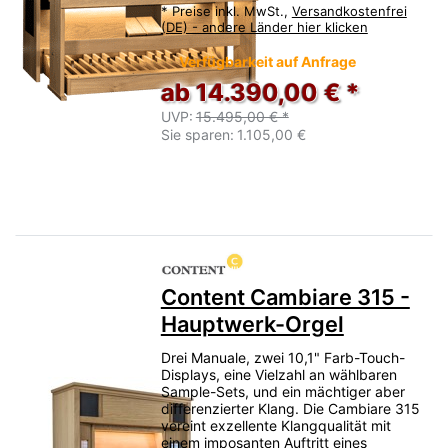
*
Preise inkl. MwSt.,
Versandkostenfrei
(DE) - andere Länder hier klicken
Verfügbarkeit auf Anfrage
ab 14.390,00 € *
UVP:
15.495,00 € *
Sie sparen:
1.105,00 €
Content Cambiare 315 -
Hauptwerk-Orgel
Drei Manuale, zwei 10,1" Farb-Touch-
Displays, eine Vielzahl an wählbaren
Sample-Sets, und ein mächtiger aber
differenzierter Klang. Die Cambiare 315
vereint exzellente Klangqualität mit
einem imposanten Auftritt eines