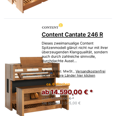
Content Cantate 246 R
Dieses zweimanualige Content
Spitzenmodell glänzt nicht nur mit ihrer
überzeugenden Klangqualität, sondern
auch durch zahlreiche sinnvolle,
durchdachte Ausst...
*
Preise inkl. MwSt.,
Versandkostenfrei
(DE) - andere Länder hier klicken
ca. 6 Wochen
ab 14.590,00 € *
UVP:
17.095,00 € *
Sie sparen:
2.505,00 €