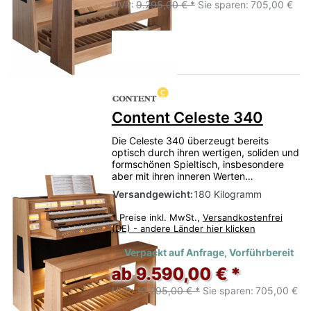
UVP:
9.295,00 € *
Sie sparen:
705,00 €
Content Celeste 340
Die Celeste 340 überzeugt bereits
optisch durch ihren wertigen, soliden und
formschönen Spieltisch, insbesondere
aber mit ihren inneren Werten…
Versandgewicht:
180 Kilogramm
*
Preise inkl. MwSt.,
Versandkostenfrei
(DE) - andere Länder hier klicken
Verpackt auf Anfrage, Vorführbereit
ab 9.590,00 € *
UVP:
10.295,00 € *
Sie sparen:
705,00 €