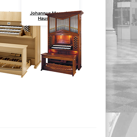
clesia
Johannus Monarke
Hausorgeln