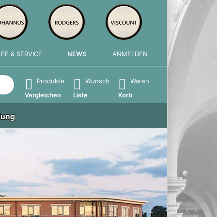
LFE & SERVICE
NEWS
ANMELDEN
e die Eingabetaste, um alle Ergebnisse aufzurufen.
Produkte
Wunsch
Waren
Vergleichen
Liste
Korb
lung