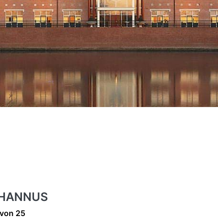
HANNUS
ergebnisse:
von
25