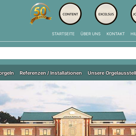
STARTSEITE
ÜBER UNS
KONTAKT
HI
e tippen, erscheinen automatisch erste Ergebnisse. Drücken Si
orgeln
Referenzen / Installationen
Unsere Orgelausstel