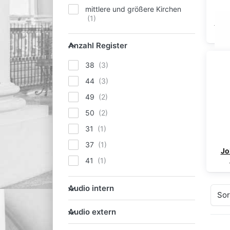
mittlere und größere Kirchen
Joha
Anzahl Register
Anzahl Register
38
44
49
50
31
37
Jo
41
Audio intern
Audio intern
Sor
Audio extern
Audio extern