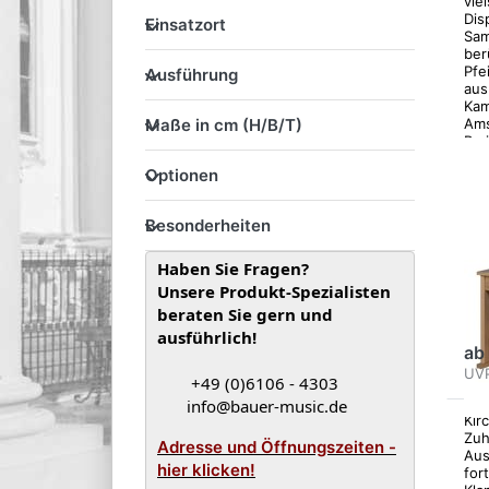
viel
Einsatzort
D
Dis
Einsatzort
Sam
ber
Ausführung
f
Pfe
Ausführung
Op
aus
Ka
Maße in cm (H/B/T)
Jo
Ams
Maße in cm (H/B/T)
V
Par
um 
JO
Optionen
Optionen
aut
J
Leb
…
Vi
Besonderheiten
Besonderheiten
2
Haben Sie Fragen?
Die
Unsere Produkt-Spezialisten
Viv
beraten Sie gern und
Sak
V
ver
ausführlich!
aut
ab
Org
UV
+49 (0)6106 - 4303
mod
und
info@bauer-music.de
Kir
D
Zuh
Adresse und Öffnungszeiten -
Aus
hier klicken!
for
f