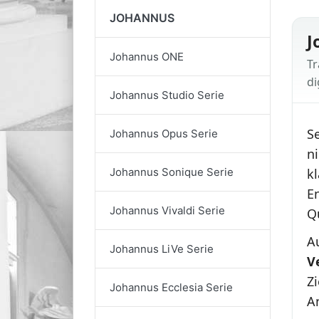
JOHANNUS
J
Johannus ONE
Tr
di
Johannus Studio Serie
S
Johannus Opus Serie
n
kl
Johannus Sonique Serie
E
Johannus Vivaldi Serie
Q
A
Johannus LiVe Serie
V
Z
Johannus Ecclesia Serie
A