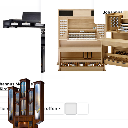
nnus Vivaldi Serie
Johannus LiVe Serie
Johannus Ec
Serie
hannus Monarke
Kirchenorgeln
tiere nach
Neu eingetroffen