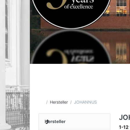
Startseite
Hersteller
JOHANNUS
JO
Hersteller
Such
1-12