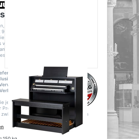
s Opus 360
n, 43 Registern und einem kraftvollen 4.1-
 9 Lautsprechern bietet die Opus 360 ein
lerlebnis. Die vielseitige Disposition
s von berühmten Pfeifenorgelaufnahmen
Kampen, Amsterdam, Raalte, Paris und
es Register authentisch zum Leben zu
iefern wir Ihnen innerhalb
lusive Aufbau,
 Verwendungsort und
 Verkaufsverpackung
ie jedoch, dass die
er Premiumlieferung je
g zwischen 1-2 Wochen ab Versanddatum
en
:
150 kg