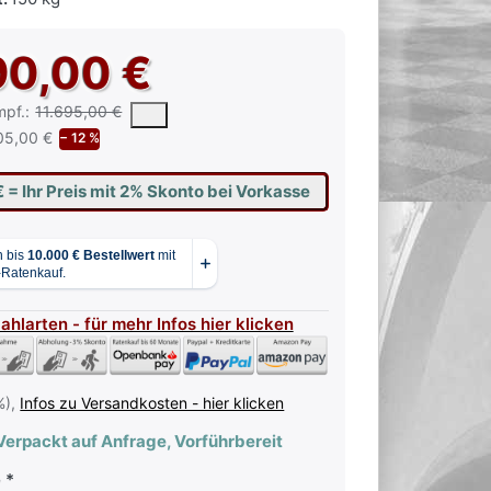
90,00 €
 vorgeschlagene oder empfohlene Verkaufspreis eines Produkts, wie 
mpf.:
11.695,00 €
05,00 €
− 12 %
€
= Ihr Preis mit 2% Skonto bei Vorkasse
Zahlarten - für mehr Infos hier klicken
%),
Infos zu Versandkosten - hier klicken
erpackt auf Anfrage, Vorführbereit
e