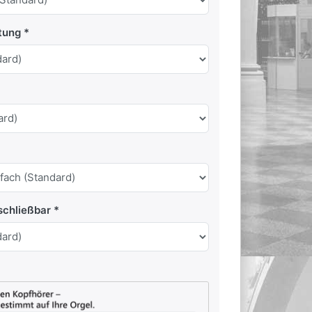
tung
schließbar