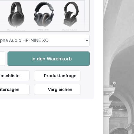
Johannus Opus 360 zu 10.290,00 €, Menge 1. Gehäusefarbe: E
In den Warenkorb
nschliste
Produktanfrage
Alpha-Audio
HD 200 Pro
HD 400 Pro
65,00 €
Inkl.
79 €
: 49 €
249 €
: 179 €
Offen
Geschlossen
Offen
itersagen
Vergleichen
32 Ohm
32 Ohm
120 Ohm
g
10-25kHz
20-20kHz
6-38kHz
286g
184g
240g