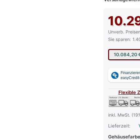
10.2
Die UVP ist der
Unverb. Preise
Sie sparen:
1.4
10.084,20 
Flexible 
inkl. MwSt. (19
Lieferzeit:
V
Gehäusefarb