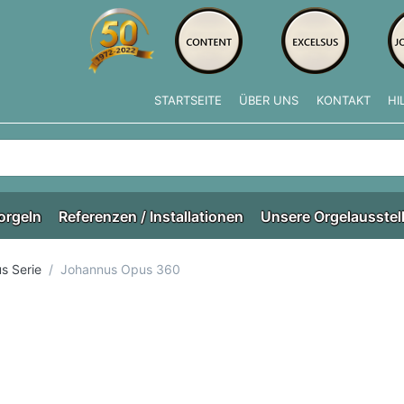
STARTSEITE
ÜBER UNS
KONTAKT
HI
e tippen, erscheinen automatisch erste Ergebnisse. Drücken Si
orgeln
Referenzen / Installationen
Unsere Orgelausstel
s Serie
Johannus Opus 360