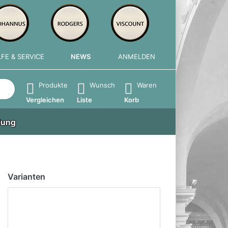
LFE & SERVICE
NEWS
ANMELDEN
e die Eingabetaste, um alle Ergebnisse aufzurufen.
Produkte
Wunsch
Waren
Vergleichen
Liste
Korb
lung
Varianten