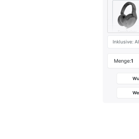
Menge:
1
Wu
Eigenschaft
Bauart
We
Impedanz
Frequenzgan
Nettogewicht