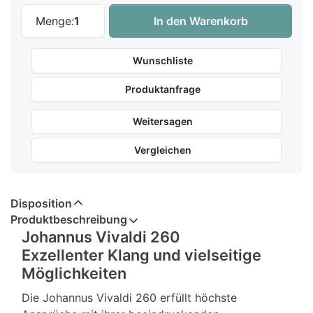
Johannus Vivaldi 260 zu 15.850,00 €, Meng
Menge:
1
In den Warenkorb
Alpha-Audio
HD 200 Pro
Wunschliste
Eigenschaft
65,00 €
Inkl.
79 €
: 49 €
Bauart
Offen
Geschlossen
Produktanfrage
Impedanz
32 Ohm
32 Ohm
Frequenzgang
10-25kHz
20-20kHz
Nettogewicht
286g
184g
Weitersagen
Vergleichen
Disposition
Produktbeschreibung
Johannus Vivaldi 260
Exzellenter Klang und vielseitige
Möglichkeiten
Die Johannus Vivaldi 260 erfüllt höchste