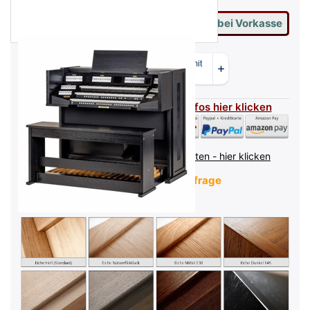
15.533,00 €
= Ihr Preis mit 2% Skonto bei Vorkasse
Flexible Zahlarten - für mehr Infos hier klicken
inkl. MwSt. (19%),
Infos zu Versandkosten - hier klicken
Lieferzeit:
Verfügbarkeit auf Anfrage
Gehäusefarbe