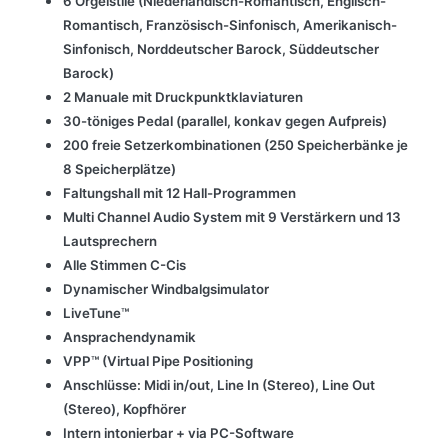
6 Orgelstile (Niederländisch-Romantisch, Englisch-
Romantisch, Französisch-Sinfonisch, Amerikanisch-
Sinfonisch, Norddeutscher Barock, Süddeutscher
Barock)
2 Manuale mit Druckpunktklaviaturen
30-töniges Pedal (parallel, konkav gegen Aufpreis)
200 freie Setzerkombinationen (250 Speicherbänke je
8 Speicherplätze)
Faltungshall mit 12 Hall-Programmen
Multi Channel Audio System mit 9 Verstärkern und 13
Lautsprechern
Alle Stimmen C-Cis
Dynamischer Windbalgsimulator
LiveTune™
Ansprachendynamik
VPP™ (Virtual Pipe Positioning
Anschlüsse: Midi in/out, Line In (Stereo), Line Out
(Stereo), Kopfhörer
Intern intonierbar + via PC-Software