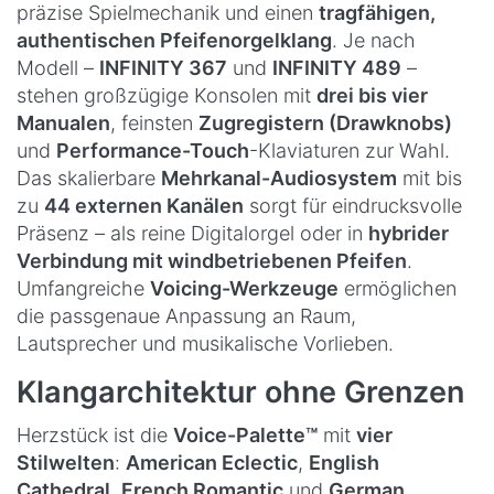
präzise Spielmechanik und einen
tragfähigen,
authentischen Pfeifenorgelklang
. Je nach
Modell –
INFINITY 367
und
INFINITY 489
–
stehen großzügige Konsolen mit
drei bis vier
Manualen
, feinsten
Zugregistern (Drawknobs)
und
Performance-Touch
-Klaviaturen zur Wahl.
Das skalierbare
Mehrkanal-Audiosystem
mit bis
zu
44 externen Kanälen
sorgt für eindrucksvolle
Präsenz – als reine Digitalorgel oder in
hybrider
Verbindung mit windbetriebenen Pfeifen
.
Umfangreiche
Voicing-Werkzeuge
ermöglichen
die passgenaue Anpassung an Raum,
Lautsprecher und musikalische Vorlieben.
Klangarchitektur ohne Grenzen
Herzstück ist die
Voice-Palette™
mit
vier
Stilwelten
:
American Eclectic
,
English
Cathedral
,
French Romantic
und
German