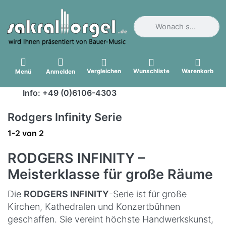
Geben Sie einen Suchbegri
Vergleichen
Wunschliste
Warenkorb
Menü
Anmelden
Info: +49 (0)6106-4303
Rodgers Infinity Serie
Suchergebnisse:
1-2
von
2
RODGERS INFINITY –
Meisterklasse für große Räume
Die
RODGERS INFINITY
-Serie ist für große
Kirchen, Kathedralen und Konzertbühnen
geschaffen. Sie vereint höchste Handwerkskunst,