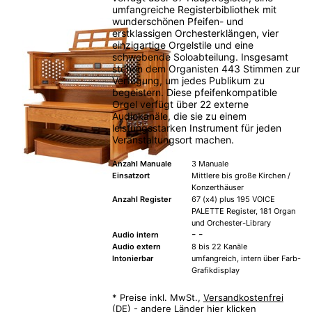
umfangreiche Registerbibliothek mit
wunderschönen Pfeifen- und
erstklassigen Orchesterklängen, vier
einzigartige Orgelstile und eine
schwebende Soloabteilung. Insgesamt
stehen dem Organisten 443 Stimmen zur
Verfügung, um jedes Publikum zu
begeistern. Diese pfeifenkompatible
Orgel verfügt über 22 externe
Audiokanäle, die sie zu einem
leistungsstarken Instrument für jeden
Veranstaltungsort machen.
Anzahl Manuale
3 Manuale
Einsatzort
Mittlere bis große Kirchen /
Konzerthäuser
Anzahl Register
67 (x4) plus 195 VOICE
PALETTE Register, 181 Organ
und Orchester-Library
- -
Audio intern
Audio extern
8 bis 22 Kanäle
Intonierbar
umfangreich, intern über Farb-
Grafikdisplay
*
Preise inkl. MwSt.,
Versandkostenfrei
(DE) - andere Länder hier klicken