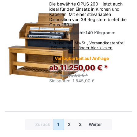
Die bewährte OPUS 260 – jetzt auch
ideal für den Einsatz in Kirchen und
Kapellen. Mit einer stilvariablen
Disposition von 36 Registern bietet die
Opus 260 ei...
Versandgewicht:
140 Kilogramm
*
Preise inkl. MwSt.,
Versandkostenfrei
(DE) - andere Länder hier klicken
Verfügbarkeit auf Anfrage
ab 11.250,00 € *
UVP:
12.795,00 € *
Sie sparen:
1.545,00 €
Zurück
1
2
3
Weiter