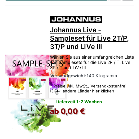
Johannus Live -
Sampleset für Live 2T/P,
3T/P und LiVe III
Wählen Sie aus einer umfangreichen Liste
von Samplesets für die Live 2P / T, Live
3P / T und LiVe III
Versandgewicht:
140 Kilogramm
*
Preise inkl. MwSt.,
Versandkostenfrei
(DE) - andere Länder hier klicken
Lieferzeit 1-2 Wochen
ab 0,00 €