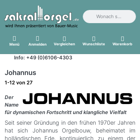
Geben Sie einen Suchbegri
Vergleichen
Wunschliste
Warenkorb
Menü
Anmelden
Info: +49 (0)6106-4303
Johannus
Suchergebnisse:
1-12
von
27
Der
Name
für dynamischen Fortschritt und klangliche Vielfalt
Seit seiner Gründung in den frühen 1970er Jahren
hat sich Johannus Orgelbouw, beheimatet im
holländischen Ede, kontinuierlich zu einem der