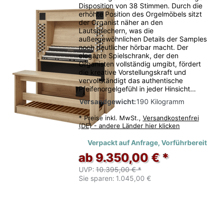
Disposition von 38 Stimmen. Durch die
erhöhte Position des Orgelmöbels sitzt
der Organist näher an den
Lautsprechern, was die
außergewöhnlichen Details der Samples
noch deutlicher hörbar macht. Der
elegante Spielschrank, der den
Organisten vollständig umgibt, fördert
die kreative Vorstellungskraft und
vervollständigt das authentische
Pfeifenorgelgefühl in jeder Hinsicht…
Versandgewicht:
190 Kilogramm
*
Preise inkl. MwSt.,
Versandkostenfrei
(DE) - andere Länder hier klicken
Verpackt auf Anfrage, Vorführbereit
ab 9.350,00 € *
UVP:
10.395,00 € *
Sie sparen:
1.045,00 €