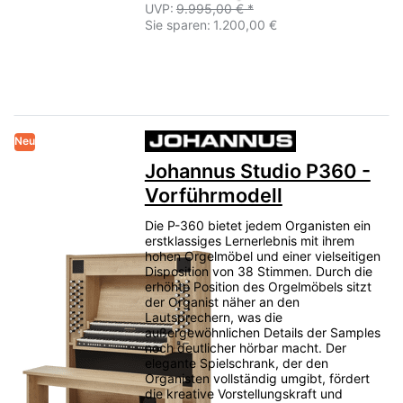
UVP:
9.995,00 € *
Sie sparen:
1.200,00 €
Neu
Johannus Studio P360 -
Vorführmodell
Die P-360 bietet jedem Organisten ein
erstklassiges Lernerlebnis mit ihrem
hohen Orgelmöbel und einer vielseitigen
Disposition von 38 Stimmen. Durch die
erhöhte Position des Orgelmöbels sitzt
der Organist näher an den
Lautsprechern, was die
außergewöhnlichen Details der Samples
noch deutlicher hörbar macht. Der
elegante Spielschrank, der den
Organisten vollständig umgibt, fördert
die kreative Vorstellungskraft und