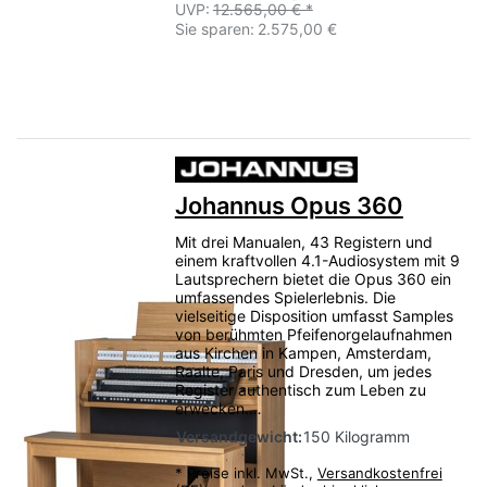
UVP:
12.565,00 € *
Sie sparen:
2.575,00 €
Johannus Opus 360
Mit drei Manualen, 43 Registern und
einem kraftvollen 4.1-Audiosystem mit 9
Lautsprechern bietet die Opus 360 ein
umfassendes Spielerlebnis. Die
vielseitige Disposition umfasst Samples
von berühmten Pfeifenorgelaufnahmen
aus Kirchen in Kampen, Amsterdam,
Raalte, Paris und Dresden, um jedes
Register authentisch zum Leben zu
erwecken.…
Versandgewicht:
150 Kilogramm
*
Preise inkl. MwSt.,
Versandkostenfrei