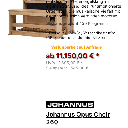
realistischen Pfeifenorgelklang im
eigenen Zuhause. Ideal für ambitionierte
Organisten, die musikalische Vielfalt mit
elegantem Design verbinden möchten.…
Versandgewicht:
150 Kilogramm
*
Preise inkl. MwSt.,
Versandkostenfrei
(DE) - andere Länder hier klicken
Verfügbarkeit auf Anfrage
ab 11.150,00 € *
UVP:
12.695,00 € *
Sie sparen:
1.545,00 €
Johannus Opus Choir
260