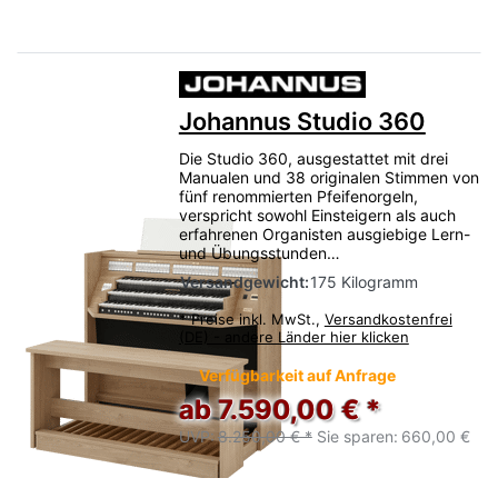
Johannus Studio 360
Die Studio 360, ausgestattet mit drei
Manualen und 38 originalen Stimmen von
fünf renommierten Pfeifenorgeln,
verspricht sowohl Einsteigern als auch
erfahrenen Organisten ausgiebige Lern-
und Übungsstunden…
Versandgewicht:
175 Kilogramm
*
Preise inkl. MwSt.,
Versandkostenfrei
(DE) - andere Länder hier klicken
Verfügbarkeit auf Anfrage
ab 7.590,00 € *
UVP:
8.250,00 € *
Sie sparen:
660,00 €