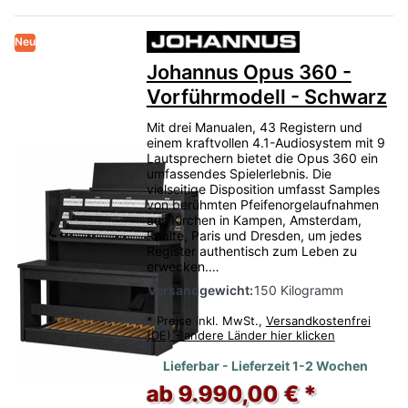
Neu
Johannus Opus 360 -
Vorführmodell - Schwarz
Mit drei Manualen, 43 Registern und
einem kraftvollen 4.1-Audiosystem mit 9
Lautsprechern bietet die Opus 360 ein
umfassendes Spielerlebnis. Die
vielseitige Disposition umfasst Samples
von berühmten Pfeifenorgelaufnahmen
aus Kirchen in Kampen, Amsterdam,
Raalte, Paris und Dresden, um jedes
Register authentisch zum Leben zu
erwecken.…
Versandgewicht:
150 Kilogramm
*
Preise inkl. MwSt.,
Versandkostenfrei
(DE) - andere Länder hier klicken
Lieferbar - Lieferzeit 1-2 Wochen
ab 9.990,00 € *