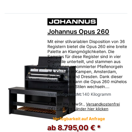
Johannus Opus 260
Mit einer stilvariablen Disposition von 36
Registern bietet die Opus 260 eine breite
Palette an Klangmöglichkeiten. Die
Samples für diese Register sind in vier
Orgelstile unterteilt, und stammen aus
Aufnahmen renommierter Pfeifenorgeln
aus Kirchen in Kampen, Amsterdam,
Raalte, Paris und Dresden. Dank dieser
Vielseitigkeit kann die Opus 260 mühelos
zwischen den Stilen wechseln.…
Versandgewicht:
140 Kilogramm
*
Preise inkl. MwSt.,
Versandkostenfrei
(DE) - andere Länder hier klicken
Verfügbarkeit auf Anfrage
ab 8.795,00 € *