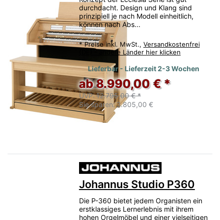
durchdacht. Design und Klang sind
prinzipiell je nach Modell einheitlich,
können nach Abs...
*
Preise inkl. MwSt.,
Versandkostenfrei
(DE) - andere Länder hier klicken
Lieferbar - Lieferzeit 2-3 Wochen
ab 8.990,00 € *
UVP:
12.795,00 € *
Sie sparen:
3.805,00 €
Johannus Studio P360
Die P-360 bietet jedem Organisten ein
erstklassiges Lernerlebnis mit ihrem
hohen Orgelmöbel und einer vielseitigen