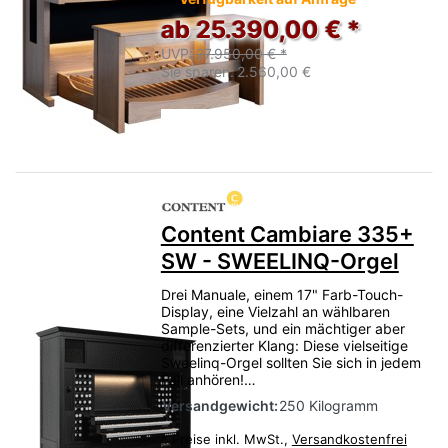
ab 25.390,00 € *
UVP:
27.950,00 € *
Sie sparen:
2.560,00 €
Content Cambiare 335+
SW - SWEELINQ-Orgel
Drei Manuale, einem 17" Farb-Touch-
Display, eine Vielzahl an wählbaren
Sample-Sets, und ein mächtiger aber
differenzierter Klang: Diese vielseitige
Sweelinq-Orgel sollten Sie sich in jedem
Fall anhören!…
Versandgewicht:
250 Kilogramm
*
Preise inkl. MwSt.,
Versandkostenfrei