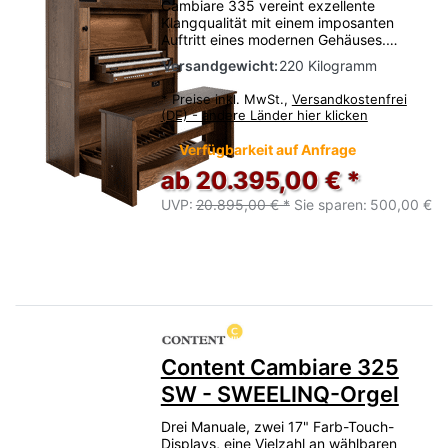
Cambiare 335 vereint exzellente
Klangqualität mit einem imposanten
Auftritt eines modernen Gehäuses.…
Versandgewicht:
220 Kilogramm
*
Preise inkl. MwSt.,
Versandkostenfrei
(DE) - andere Länder hier klicken
Verfügbarkeit auf Anfrage
ab 20.395,00 € *
UVP:
20.895,00 € *
Sie sparen:
500,00 €
Content Cambiare 325
SW - SWEELINQ-Orgel
Drei Manuale, zwei 17" Farb-Touch-
Displays, eine Vielzahl an wählbaren