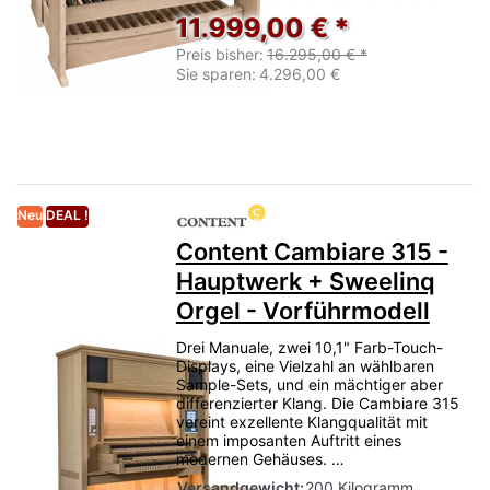
11.999,00 € *
Preis bisher:
16.295,00 € *
Sie sparen:
4.296,00 €
Neu
DEAL !
Content Cambiare 315 -
Hauptwerk + Sweelinq
Orgel - Vorführmodell
Drei Manuale, zwei 10,1" Farb-Touch-
Displays, eine Vielzahl an wählbaren
Sample-Sets, und ein mächtiger aber
differenzierter Klang. Die Cambiare 315
vereint exzellente Klangqualität mit
einem imposanten Auftritt eines
modernen Gehäuses. …
Versandgewicht:
200 Kilogramm