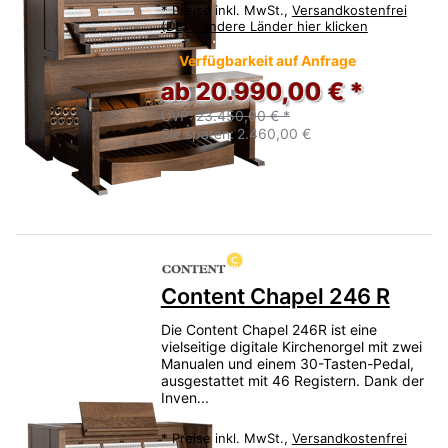
*
Preise inkl. MwSt.,
Versandkostenfrei
(DE) - andere Länder hier klicken
Verfügbarkeit auf Anfrage
ab 20.990,00 € *
UVP:
23.450,00 € *
Sie sparen:
2.460,00 €
Content Chapel 246 R
Die Content Chapel 246R ist eine
vielseitige digitale Kirchenorgel mit zwei
Manualen und einem 30-Tasten-Pedal,
ausgestattet mit 46 Registern. Dank der
Inven...
*
Preise inkl. MwSt.,
Versandkostenfrei