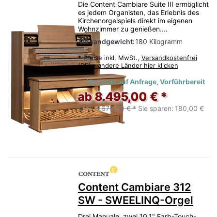
Die Content Cambiare Suite III ermöglicht
es jedem Organisten, das Erlebnis des
Kirchenorgelspiels direkt im eigenen
Wohnzimmer zu genießen.…
Versandgewicht:
180 Kilogramm
*
Preise inkl. MwSt.,
Versandkostenfrei
(DE) - andere Länder hier klicken
Verpackt auf Anfrage, Vorführbereit
ab 8.495,00 € *
UVP:
8.675,00 € *
Sie sparen:
180,00 €
Content Cambiare 312
SW - SWEELINQ-Orgel
Drei Manuale, zwei 10,1" Farb-Touch-