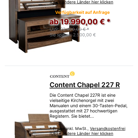
(DE) - andere Länder hier klicken
Verfügbarkeit auf Anfrage
ab 19.990,00 € *
UVP:
22.490,00 € *
Sie sparen:
2.500,00 €
Content Chapel 227 R
Die Content Chapel 227R ist eine
vielseitige Kirchenorgel mit zwei
Manualen und einem 30-Tasten-Pedal,
ausgestattet mit 27 hochwertigen
Registern. Sie bietet...
*
Preise inkl. MwSt.,
Versandkostenfrei
(DE) - andere Länder hier klicken