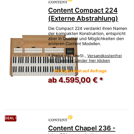
Content Compact 224
(Externe Abstrahlung)
Die Compact 224 verdankt ihren Namen
der kompakten Konstruktion, entspricht
aber in Qualität und Möglichkeiten den
anderen Content Modellen.
*
Preise inkl. MwSt.,
Versandkostenfrei
(DE) - andere Länder hier klicken
Verfügbarkeit auf Anfrage
ab 4.595,00 € *
DEAL !
Content Chapel 236 -