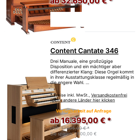
ab 32.650,00 € *
Content Cantate 346
Drei Manuale, eine großzügige
Disposition und ein mächtiger aber
differenzierter Klang: Diese Orgel kommt
in ihrer Ausstattungsklasse regelmäßig in
die engere Wahl. …
*
Preise inkl. MwSt.,
Versandkostenfrei
(DE) - andere Länder hier klicken
Verfügbarkeit auf Anfrage
ab 16.395,00 € *
UVP:
17.995,00 € *
Sie sparen:
1.600,00 €