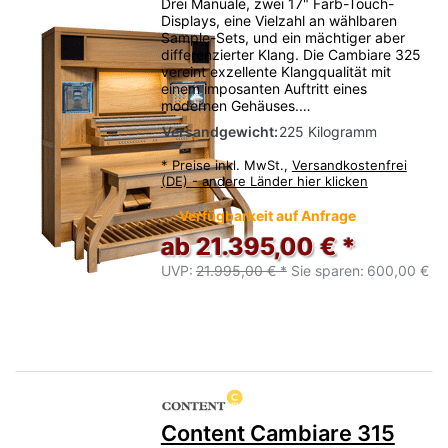
Drei Manuale, zwei 17" Farb-Touch-
Displays, eine Vielzahl an wählbaren
Sample-Sets, und ein mächtiger aber
differenzierter Klang. Die Cambiare 325
vereint exzellente Klangqualität mit
einem imposanten Auftritt eines
modernen Gehäuses.…
Versandgewicht:
225 Kilogramm
*
Preise inkl. MwSt.,
Versandkostenfrei
(DE) - andere Länder hier klicken
Verfügbarkeit auf Anfrage
ab 21.395,00 € *
UVP:
21.995,00 € *
Sie sparen:
600,00 €
Content Cambiare 315