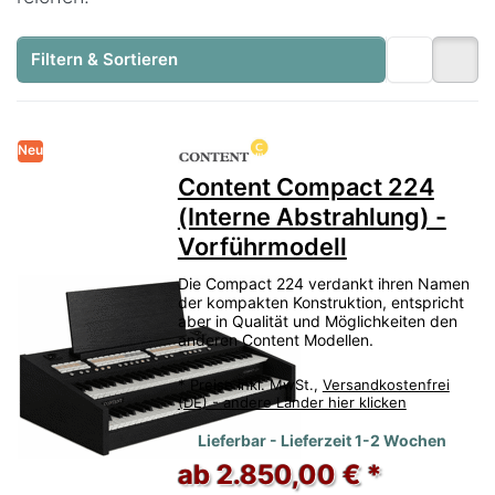
Filtern & Sortieren
Neu
Content Compact 224
(Interne Abstrahlung) -
Vorführmodell
Die Compact 224 verdankt ihren Namen
der kompakten Konstruktion, entspricht
aber in Qualität und Möglichkeiten den
anderen Content Modellen.
*
Preise inkl. MwSt.,
Versandkostenfrei
(DE) - andere Länder hier klicken
Lieferbar - Lieferzeit 1-2 Wochen
ab 2.850,00 € *