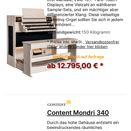
Displays, eine Vielzahl an wählbaren
Sample-Sets, und ein mächtiger aber
differenzierter Klang: Diese vielseitige
Sweelinq-Orgel sollten Sie sich in jedem
Fall anhören!…
Versandgewicht:
150 Kilogramm
*
Preise inkl. MwSt.,
Versandkostenfrei
(DE) - andere Länder hier klicken
Verfügbarkeit auf Anfrage
ab 12.795,00 € *
Content Mondri 340
Durch das hohe Gehäuse entsteht ein
beeindruckendes räumliches