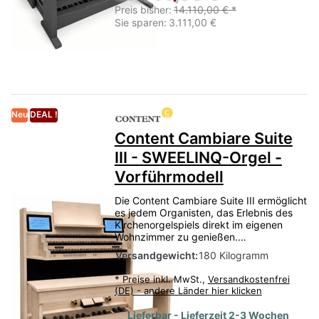
Preis bisher:
14.110,00 € *
Sie sparen:
3.111,00 €
Neu
DEAL !
Content Cambiare Suite
III - SWEELINQ-Orgel -
Vorführmodell
Die Content Cambiare Suite III ermöglicht
es jedem Organisten, das Erlebnis des
Kirchenorgelspiels direkt im eigenen
Wohnzimmer zu genießen.…
Versandgewicht:
180 Kilogramm
*
Preise inkl. MwSt.,
Versandkostenfrei
(DE) - andere Länder hier klicken
Lieferbar - Lieferzeit 2-3 Wochen