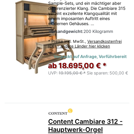
Sample-Sets, und ein mächtiger aber
differenzierter Klang. Die Cambiare 315
vereint exzellente Klangqualität mit
einem imposanten Auftritt eines
modernen Gehäuses. …
Versandgewicht:
200 Kilogramm
*
Preise inkl. MwSt.,
Versandkostenfrei
(DE) - andere Länder hier klicken
Verpackt auf Anfrage, Vorführbereit
ab 18.695,00 € *
UVP:
19.195,00 € *
Sie sparen:
500,00 €
Content Cambiare 312 -
Hauptwerk-Orgel