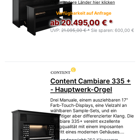
(DE) - andere Länder hier klicken
Verfügbarkeit auf Anfrage
ab 20.495,00 € *
UVP:
21.095,00 € *
Sie sparen:
600,00 €
Content Cambiare 335 +
- Hauptwerk-Orgel
Drei Manuale, einem ausziehbaren 17"
Farb-Touch-Displays, eine Vielzahl an
wählbaren Sample-Sets, und ein
mächtiger aber differenzierter Klang. Die
Cambiare 335+ vereint exzellente
Klangqualität mit einem imposanten
Auftritt eines modernen Gehäuses.…
Versandgewicht:
250 Kilogramm