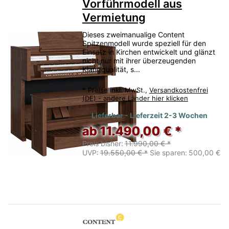
Vorführmodell aus
Vermietung
Dieses zweimanualige Content
Spitzenmodell wurde speziell für den
Einsatz in Kirchen entwickelt und glänzt
nicht nur mit ihrer überzeugenden
Klangqualität, s...
*
Preise inkl. MwSt.,
Versandkostenfrei
(DE) - andere Länder hier klicken
Lieferbar - Lieferzeit 2-3 Wochen
ab 11.490,00 € *
Preis bisher:
11.990,00 € *
UVP:
19.550,00 € *
Sie sparen:
500,00 €