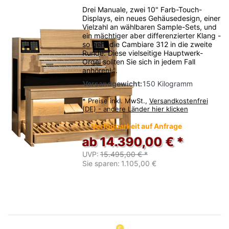
Drei Manuale, zwei 10" Farb-Touch-
Displays, ein neues Gehäusedesign, einer
Vielzahl an wählbaren Sample-Sets, und
ein mächtiger aber differenzierter Klang -
so geht die Cambiare 312 in die zweite
Runde: Diese vielseitige Hauptwerk-
Orgel sollten Sie sich in jedem Fall
anhören!…
Versandgewicht:
150 Kilogramm
*
Preise inkl. MwSt.,
Versandkostenfrei
(DE) - andere Länder hier klicken
Verfügbarkeit auf Anfrage
ab 14.390,00 € *
UVP:
15.495,00 € *
Sie sparen:
1.105,00 €