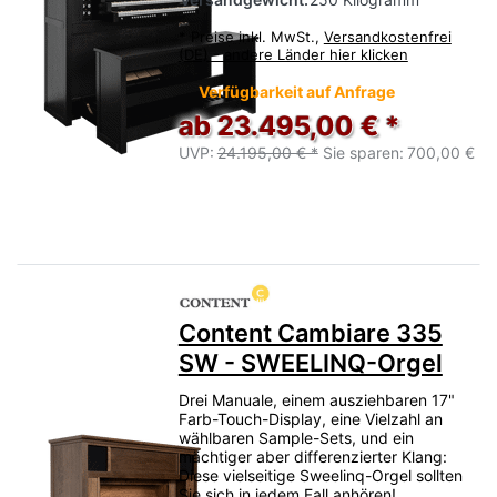
*
Preise inkl. MwSt.,
Versandkostenfrei
(DE) - andere Länder hier klicken
Verfügbarkeit auf Anfrage
ab 23.495,00 € *
UVP:
24.195,00 € *
Sie sparen:
700,00 €
Content Cambiare 335
SW - SWEELINQ-Orgel
Drei Manuale, einem ausziehbaren 17"
Farb-Touch-Display, eine Vielzahl an
wählbaren Sample-Sets, und ein
mächtiger aber differenzierter Klang:
Diese vielseitige Sweelinq-Orgel sollten
Sie sich in jedem Fall anhören!…