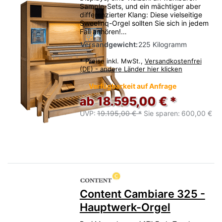
Sample-Sets, und ein mächtiger aber
differenzierter Klang: Diese vielseitige
Sweelinq-Orgel sollten Sie sich in jedem
Fall anhören!…
Versandgewicht:
225 Kilogramm
*
Preise inkl. MwSt.,
Versandkostenfrei
(DE) - andere Länder hier klicken
Verfügbarkeit auf Anfrage
ab 18.595,00 € *
UVP:
19.195,00 € *
Sie sparen:
600,00 €
Content Cambiare 325 -
Hauptwerk-Orgel