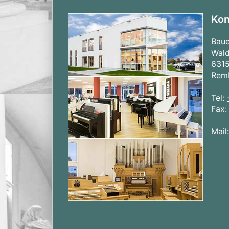
Kon
Bau
Wald
631
Rem
Tel:
Fax
Mail