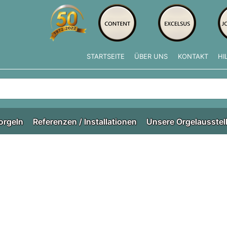
STARTSEITE
ÜBER UNS
KONTAKT
HI
e tippen, erscheinen automatisch erste Ergebnisse. Drücken Si
orgeln
Referenzen / Installationen
Unsere Orgelausstel