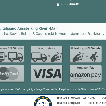
geschlossen
gitalpiano Ausstellung Rhein-Main
maha, Kawai, Roland & Casio direkt in Heusenstamm bei Frankfurt ve
ngebote inkl. MwSt und gültig solange Vorrat reicht. Es gelten ausschließlich unsere AGB. F