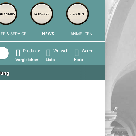
LFE & SERVICE
NEWS
ANMELDEN
e die Eingabetaste, um alle Ergebnisse aufzurufen.
Produkte
Wunsch
Waren
Vergleichen
Liste
Korb
lung