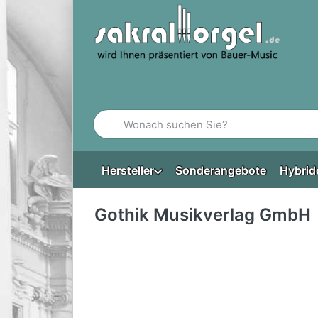
Geben Sie einen Suchbegriff ein. Während Si
Hersteller
Sonderangebote
Hybrid
Gothik Musikverlag GmbH