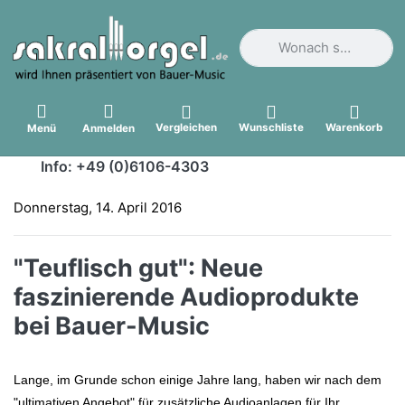
Geben Sie einen Suchbegri
Vergleichen
Wunschliste
Warenkorb
Menü
Anmelden
Info: +49 (0)6106-4303
Donnerstag, 14. April 2016
sakral-orgel.de
"Teuflisch gut": Neue
faszinierende Audioprodukte
bei Bauer-Music
Lange
, im Grunde schon einige Jahre lang,
haben wir nach dem
"ultimativen Angebot" für zusätzliche Audioanlagen für Ihr