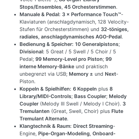
Stops/Ensembles
,
45 Orchesterstimmen
.
Manuale & Pedal:
3 × Performance Touch™
-
Klaviaturen (anschlagdynamisch, 128 Velocity-
Stufen für Orchesterstimmen) und
32-töniges,
radiales, anschlagdynamisches AGO-Pedal
.
Bedienung & Speicher:
10 Generalpistons
;
Divisional:
5 Great / 5 Swell / 5 Choir / 5
Pedal;
99 Memory-Level pro Piston
;
99
interne Memory-Bänke
und praktisch
unbegrenzt via USB;
Memory ±
und
Next
-
Piston.
Koppeln & Spielhilfen:
6 Koppeln
plus
8
Library/MIDI-Controls
;
Bass Coupler
;
Melody
Coupler
(Melody III Swell / Melody I Choir).
3
Tremulanten
(Great, Swell, Choir) plus
Flute
Tremulant Alternate
.
Klangtechnik & Raum:
Direct Streaming
-
Engine,
Pipe-Organ-Modeling
,
Onboard-