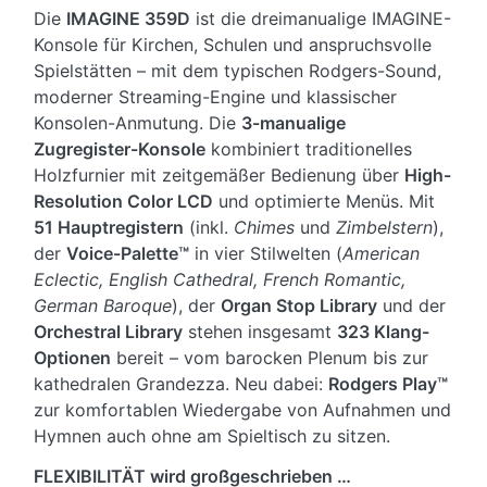
Die
IMAGINE 359D
ist die dreimanualige IMAGINE-
Konsole für Kirchen, Schulen und anspruchsvolle
Spielstätten – mit dem typischen Rodgers-Sound,
moderner Streaming-Engine und klassischer
Konsolen-Anmutung. Die
3-manualige
Zugregister-Konsole
kombiniert traditionelles
Holzfurnier mit zeitgemäßer Bedienung über
High-
Resolution Color LCD
und optimierte Menüs. Mit
51 Hauptregistern
(inkl.
Chimes
und
Zimbelstern
),
der
Voice-Palette™
in vier Stilwelten (
American
Eclectic, English Cathedral, French Romantic,
German Baroque
), der
Organ Stop Library
und der
Orchestral Library
stehen insgesamt
323 Klang-
Optionen
bereit – vom barocken Plenum bis zur
kathedralen Grandezza. Neu dabei:
Rodgers Play™
zur komfortablen Wiedergabe von Aufnahmen und
Hymnen auch ohne am Spieltisch zu sitzen.
FLEXIBILITÄT wird großgeschrieben …