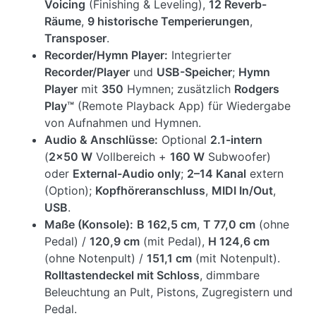
Voicing
(Finishing & Leveling),
12 Reverb-
Räume
,
9 historische Temperierungen
,
Transposer
.
Recorder/Hymn Player:
Integrierter
Recorder/Player
und
USB-Speicher
;
Hymn
Player
mit
350
Hymnen; zusätzlich
Rodgers
Play™
(Remote Playback App) für Wiedergabe
von Aufnahmen und Hymnen.
Audio & Anschlüsse:
Optional
2.1-intern
(
2×50 W
Vollbereich +
160 W
Subwoofer)
oder
External-Audio only
;
2–14 Kanal
extern
(Option);
Kopfhöreranschluss
,
MIDI In/Out
,
USB
.
Maße (Konsole):
B 162,5 cm
,
T 77,0 cm
(ohne
Pedal) /
120,9 cm
(mit Pedal),
H 124,6 cm
(ohne Notenpult) /
151,1 cm
(mit Notenpult).
Rolltastendeckel mit Schloss
, dimmbare
Beleuchtung an Pult, Pistons, Zugregistern und
Pedal.