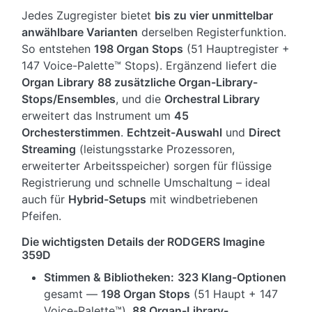
Jedes Zugregister bietet
bis zu vier unmittelbar
anwählbare Varianten
derselben Registerfunktion.
So entstehen
198 Organ Stops
(51 Hauptregister +
147 Voice-Palette™ Stops). Ergänzend liefert die
Organ Library
88 zusätzliche Organ-Library-
Stops/Ensembles
, und die
Orchestral Library
erweitert das Instrument um
45
Orchesterstimmen
.
Echtzeit-Auswahl
und
Direct
Streaming
(leistungsstarke Prozessoren,
erweiterter Arbeitsspeicher) sorgen für flüssige
Registrierung und schnelle Umschaltung – ideal
auch für
Hybrid-Setups
mit windbetriebenen
Pfeifen.
Die wichtigsten Details der RODGERS Imagine
359D
Stimmen & Bibliotheken:
323 Klang-Optionen
gesamt —
198 Organ Stops
(51 Haupt + 147
Voice-Palette™),
88 Organ-Library-