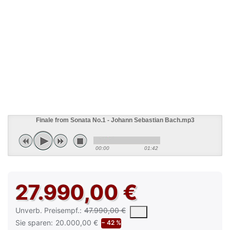
Finale from Sonata No.1 - Johann Sebastian Bach.mp3
00:00
01:42
27.990,00 €
Die UVP ist der vorgeschlagene oder empfohlene Verkaufspreis e
Unverb. Preisempf.:
47.990,00 €
Sie sparen:
20.000,00 €
− 42 %