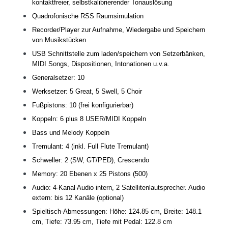
kontaktfreier, selbstkalibrierender Tonauslösung
Quadrofonische RSS Raumsimulation
Recorder/Player zur Aufnahme, Wiedergabe und Speichern
von Musikstücken
USB Schnittstelle zum laden/speichern von Setzerbänken,
MIDI Songs, Dispositionen, Intonationen u.v.a.
Generalsetzer: 10
Werksetzer: 5 Great, 5 Swell, 5 Choir
Fußpistons: 10 (frei konfigurierbar)
Koppeln: 6 plus 8 USER/MIDI Koppeln
Bass und Melody Koppeln
Tremulant: 4 (inkl. Full Flute Tremulant)
Schweller: 2 (SW, GT/PED), Crescendo
Memory: 20 Ebenen x 25 Pistons (500)
Audio: 4-Kanal Audio intern, 2 Satellitenlautsprecher. Audio
extern: bis 12 Kanäle (optional)
Spieltisch-Abmessungen: Höhe: 124.85 cm, Breite: 148.1
cm, Tiefe: 73.95 cm, Tiefe mit Pedal: 122.8 cm