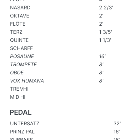
NASARD
2 2/3'
OKTAVE
2'
FLÖTE
2'
TERZ
1 3/5'
QUINTE
1 1/3'
SCHARFF
POSAUNE
16'
TROMPETE
8'
OBOE
8'
VOX HUMANA
8'
TREM-II
MIDI-II
PEDAL
UNTERSATZ
32'
PRINZIPAL
16'
SUBBASS
16'