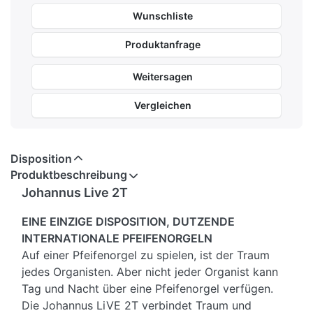
Frequenzgang
10-25kHz
20-20kHz
Nettogewicht
286g
184g
Wunschliste
Produktanfrage
Weitersagen
Vergleichen
Disposition
Produktbeschreibung
Johannus Live 2T
EINE EINZIGE DISPOSITION, DUTZENDE
INTERNATIONALE PFEIFENORGELN
Auf einer Pfeifenorgel zu spielen, ist der Traum
jedes Organisten. Aber nicht jeder Organist kann
Tag und Nacht über eine Pfeifenorgel verfügen.
Die Johannus LiVE 2T verbindet Traum und