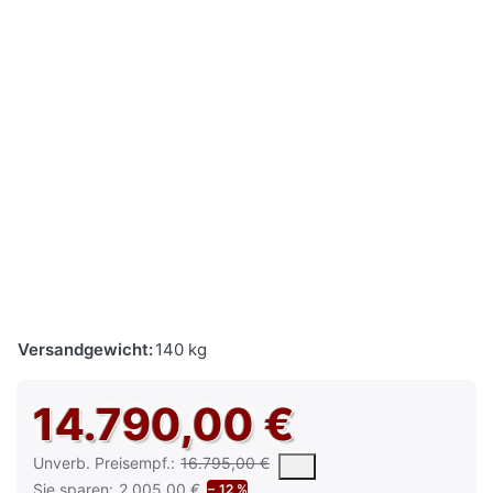
Versandgewicht:
140 kg
14.790,00 €
Die UVP ist der vorgeschlagene oder empfohlene Verkaufspreis e
Unverb. Preisempf.:
16.795,00 €
Sie sparen:
2.005,00 €
− 12 %