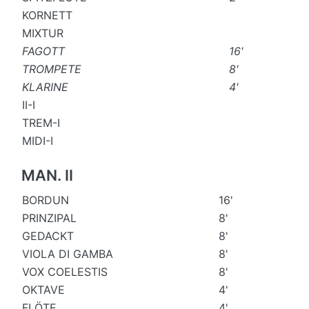
KORNETT
MIXTUR
FAGOTT
16'
TROMPETE
8'
KLARINE
4'
II-I
TREM-I
MIDI-I
MAN. II
BORDUN
16'
PRINZIPAL
8'
GEDACKT
8'
VIOLA DI GAMBA
8'
VOX COELESTIS
8'
OKTAVE
4'
FLÖTE
4'