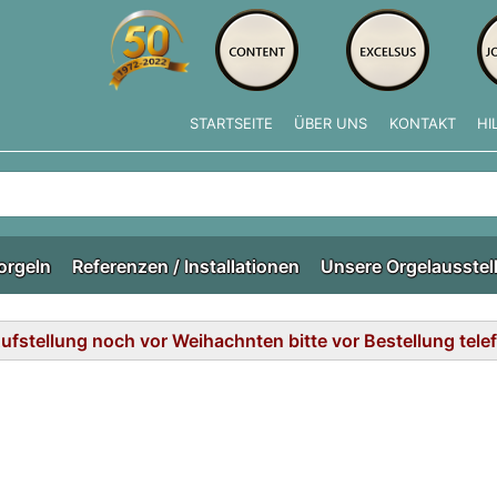
STARTSEITE
ÜBER UNS
KONTAKT
HI
e tippen, erscheinen automatisch erste Ergebnisse. Drücken Si
orgeln
Referenzen / Installationen
Unsere Orgelausstel
fstellung noch vor Weihachnten bitte vor Bestellung tel