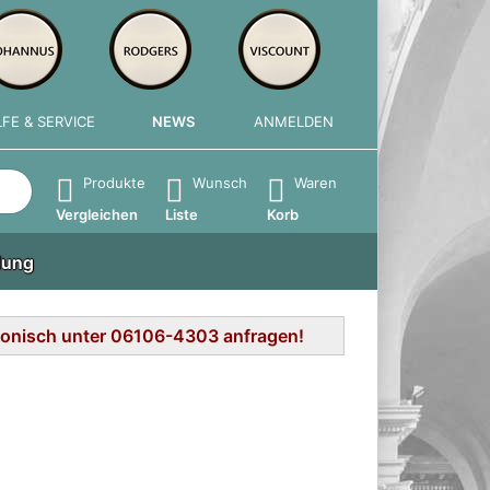
LFE & SERVICE
NEWS
ANMELDEN
e die Eingabetaste, um alle Ergebnisse aufzurufen.
Produkte
Wunsch
Waren
Vergleichen
Liste
Korb
lung
efonisch unter 06106-4303 anfragen!