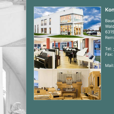
Kon
Bau
Wald
631
Rem
Tel:
Fax
Mail