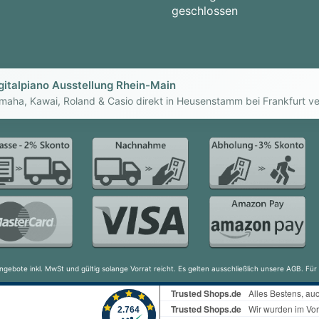
geschlossen
gitalpiano Ausstellung Rhein-Main
maha, Kawai, Roland & Casio direkt in Heusenstamm bei Frankfurt ve
ngebote inkl. MwSt und gültig solange Vorrat reicht. Es gelten ausschließlich unsere AGB. F