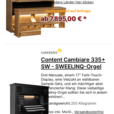
(DE) - andere Länder hier klicken
Verfügbarkeit auf Anfrage
ab 7.895,00 € *
Content Cambiare 335+
SW - SWEELINQ-Orgel
Drei Manuale, einem 17" Farb-Touch-
Display, eine Vielzahl an wählbaren
Sample-Sets, und ein mächtiger aber
differenzierter Klang: Diese vielseitige
Sweelinq-Orgel sollten Sie sich in jedem
Fall anhören!…
Versandgewicht:
250 Kilogramm
*
Preise inkl. MwSt.,
Versandkostenfrei