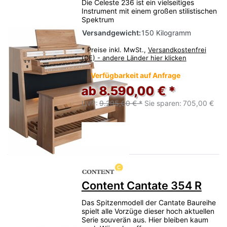
Die Celeste 236 ist ein vielseitiges
Instrument mit einem großen stilistischen
Spektrum
Versandgewicht:
150 Kilogramm
*
Preise inkl. MwSt.,
Versandkostenfrei
(DE) - andere Länder hier klicken
Verfügbarkeit auf Anfrage
ab 8.590,00 € *
UVP:
9.295,00 € *
Sie sparen:
705,00 €
Content Cantate 354 R
Das Spitzenmodell der Cantate Baureihe
spielt alle Vorzüge dieser hoch aktuellen
Serie souverän aus. Hier bleiben kaum