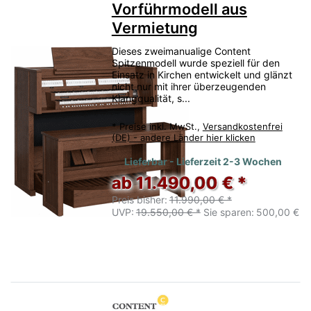
Vorführmodell aus
Vermietung
Dieses zweimanualige Content
Spitzenmodell wurde speziell für den
Einsatz in Kirchen entwickelt und glänzt
nicht nur mit ihrer überzeugenden
Klangqualität, s...
*
Preise inkl. MwSt.,
Versandkostenfrei
(DE) - andere Länder hier klicken
Lieferbar - Lieferzeit 2-3 Wochen
ab 11.490,00 € *
Preis bisher:
11.990,00 € *
UVP:
19.550,00 € *
Sie sparen:
500,00 €