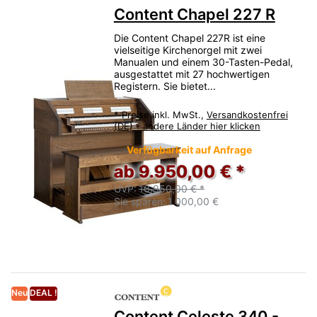
Content Chapel 227 R
Die Content Chapel 227R ist eine
vielseitige Kirchenorgel mit zwei
Manualen und einem 30-Tasten-Pedal,
ausgestattet mit 27 hochwertigen
Registern. Sie bietet...
*
Preise inkl. MwSt.,
Versandkostenfrei
(DE) - andere Länder hier klicken
Verfügbarkeit auf Anfrage
ab 9.950,00 € *
UVP:
10.950,00 € *
Sie sparen:
1.000,00 €
Neu
DEAL !
Content Celeste 340 -