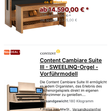
ca. 6 Wochen
ab 14.590,00 € *
UVP:
17.095,00 € *
Sie sparen:
2.505,00 €
Neu
DEAL !
Content Cambiare Suite
III - SWEELINQ-Orgel -
Vorführmodell
Die Content Cambiare Suite III ermöglicht
es jedem Organisten, das Erlebnis des
Kirchenorgelspiels direkt im eigenen
Wohnzimmer zu genießen.…
Versandgewicht:
180 Kilogramm
*
Preise inkl. MwSt.,
Versandkostenfrei