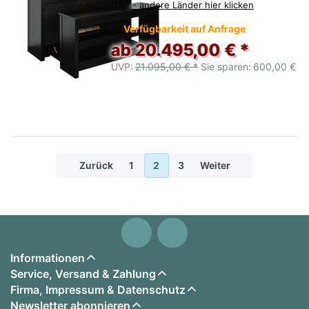
(DE) - andere Länder hier klicken
Verfügbarkeit auf Anfrage
ab 20.495,00 € *
UVP:
21.095,00 € *
Sie sparen:
600,00 €
Zurück
1
2
3
Weiter
Informationen
Service, Versand & Zahlung
Firma, Impressum & Datenschutz
Newsletter abonnieren