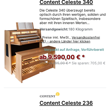
Content Celeste 340
Die Celeste 340 überzeugt bereits
optisch durch ihren wertigen, soliden und
formschönen Spieltisch, insbesondere
aber mit ihren inneren Werten…
Versandgewicht:
180 Kilogramm
*
Preise inkl. MwSt.,
Versandkostenfrei
(DE) - andere Länder hier klicken
Verpackt auf Anfrage, Vorführbereit
ab 9.590,00 € *
UVP:
10.295,00 € *
Sie sparen:
705,00 €
Content Celeste 236