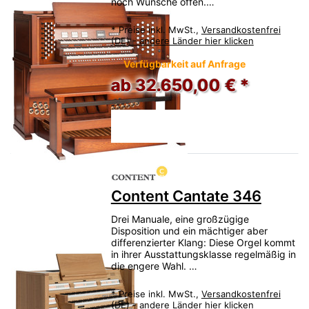
noch Wünsche offen.…
*
Preise inkl. MwSt.,
Versandkostenfrei
(DE) - andere Länder hier klicken
Verfügbarkeit auf Anfrage
ab 32.650,00 € *
Content Cantate 346
Drei Manuale, eine großzügige
Disposition und ein mächtiger aber
differenzierter Klang: Diese Orgel kommt
in ihrer Ausstattungsklasse regelmäßig in
die engere Wahl. …
*
Preise inkl. MwSt.,
Versandkostenfrei
(DE) - andere Länder hier klicken