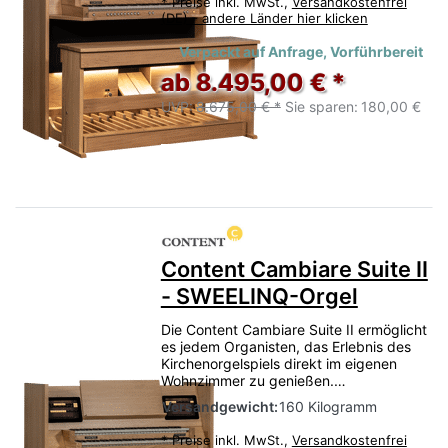
*
Preise inkl. MwSt.,
Versandkostenfrei
(DE) - andere Länder hier klicken
Verpackt auf Anfrage, Vorführbereit
ab 8.495,00 € *
UVP:
8.675,00 € *
Sie sparen:
180,00 €
Content Cambiare Suite II
- SWEELINQ-Orgel
Die Content Cambiare Suite II ermöglicht
es jedem Organisten, das Erlebnis des
Kirchenorgelspiels direkt im eigenen
Wohnzimmer zu genießen.…
Versandgewicht:
160 Kilogramm
*
Preise inkl. MwSt.,
Versandkostenfrei