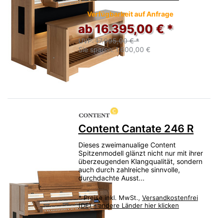
Verfügbarkeit auf Anfrage
ab 16.395,00 € *
UVP:
17.995,00 € *
Sie sparen:
1.600,00 €
Content Cantate 246 R
Dieses zweimanualige Content
Spitzenmodell glänzt nicht nur mit ihrer
überzeugenden Klangqualität, sondern
auch durch zahlreiche sinnvolle,
durchdachte Ausst...
*
Preise inkl. MwSt.,
Versandkostenfrei
(DE) - andere Länder hier klicken