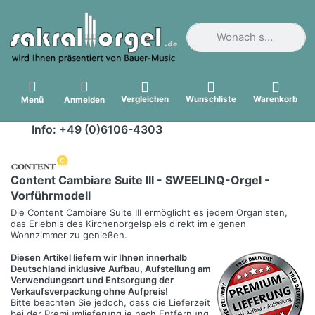
Geben Sie einen Suchbegri
Vergleichen
Wunschliste
Warenkorb
Menü
Anmelden
Info: +49 (0)6106-4303
Content Cambiare Suite III - SWEELINQ-Orgel -
Vorführmodell
Die Content Cambiare Suite III ermöglicht es jedem Organisten,
das Erlebnis des Kirchenorgelspiels direkt im eigenen
Wohnzimmer zu genießen.
Diesen Artikel liefern wir Ihnen innerhalb
Deutschland inklusive Aufbau, Aufstellung am
Verwendungsort und Entsorgung der
Verkaufsverpackung ohne Aufpreis!
Bitte beachten Sie jedoch, dass die Lieferzeit
bei der Premiumlieferung je nach Entfernung