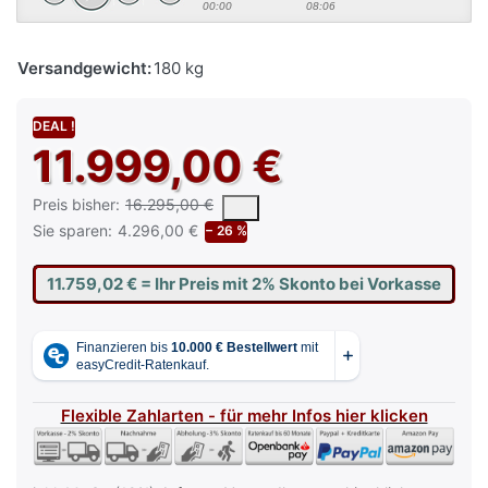
00:00
08:06
Versandgewicht:
180 kg
DEAL !
11.999,00 €
Es handelt sich um den niedrigsten Preis des Produktes in den
Preis bisher:
16.295,00 €
Sie sparen:
4.296,00 €
− 26 %
11.759,02 €
= Ihr Preis mit 2% Skonto bei Vorkasse
Flexible Zahlarten - für mehr Infos hier klicken