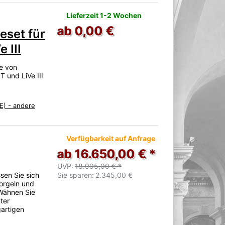
Lieferzeit 1-2 Wochen
ab 0,00 €
eset für
 III
te von
T und LiVe III
E) - andere
Verfügbarkeit auf Anfrage
ab 16.650,00 € *
UVP:
18.995,00 € *
sen Sie sich
Sie sparen:
2.345,00 €
norgeln und
 Wähnen Sie
ter
gartigen