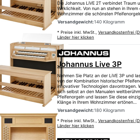
Die Johannus LiVE 2T verbindet Traum 
Wirklichkeit. Von nun an stehen in Ihrem
Wohnzimmer die schönsten Pfeifenorgel
Versandgewicht:
140 Kilogramm
*
Preise inkl. MwSt.,
Versandkostenfrei (D
Länder hier klicken
Johannus Live 3P
Nehmen Sie Platz an der LiVE 3P und las
von der Kombination historischer Pfeife
innovativer Technologien davontragen.
sich selbst an den Manualen weltberühm
Pfeifenorgeln und lassen Sie diese einzi
Klänge in Ihrem Wohnzimmer ertönen…
Versandgewicht:
180 Kilogramm
*
Preise inkl. MwSt.,
Versandkostenfrei (D
Länder hier klicken