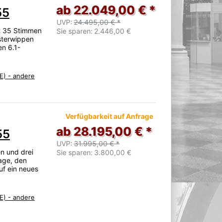
ab 22.049,00 € *
55
UVP:
24.495,00 € *
it 35 Stimmen
Sie sparen:
2.446,00 €
isterwippen
n 6.1-
E) - andere
Verfügbarkeit auf Anfrage
ab 28.195,00 € *
55
UVP:
31.995,00 € *
n und drei
Sie sparen:
3.800,00 €
Lage, den
f ein neues
E) - andere