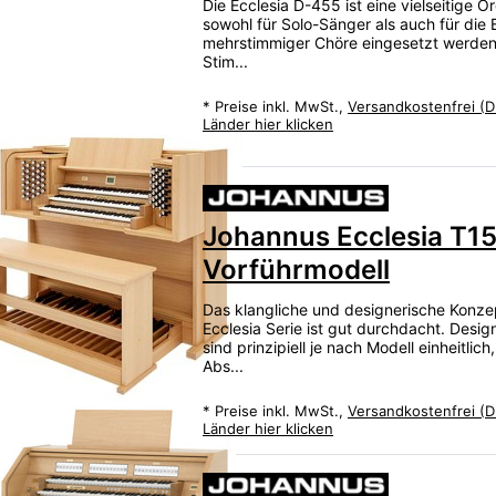
Die Ecclesia D-455 ist eine vielseitige Or
sowohl für Solo-Sänger als auch für die 
mehrstimmiger Chöre eingesetzt werden
Stim...
*
Preise inkl. MwSt.,
Versandkostenfrei (D
Länder hier klicken
Johannus Ecclesia T15
Vorführmodell
Das klangliche und designerische Konze
Ecclesia Serie ist gut durchdacht. Desi
sind prinzipiell je nach Modell einheitlic
Abs...
*
Preise inkl. MwSt.,
Versandkostenfrei (D
Länder hier klicken