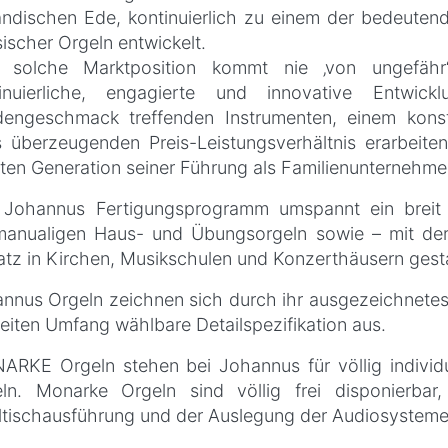
ändischen Ede, kontinuierlich zu einem der bedeutende
sischer Orgeln entwickelt.
e solche Marktposition kommt nie ‚von ungefäh
tinuierliche, engagierte und innovative Entwick
engeschmack treffenden Instrumenten, einem konst
s überzeugenden Preis-Leistungsverhältnis erarbeite
ten Generation seiner Führung als Familienunternehme
Johannus Fertigungsprogramm umspannt ein breit 
manualigen Haus- und Übungsorgeln sowie – mit der 
atz in Kirchen, Musikschulen und Konzerthäusern gestal
nnus Orgeln zeichnen sich durch ihr ausgezeichnetes 
eiten Umfang wählbare Detailspezifikation aus.
RKE Orgeln stehen bei Johannus für völlig individue
ln. Monarke Orgeln sind völlig frei disponierba
abe
ltischausführung und der Auslegung der Audiosysteme