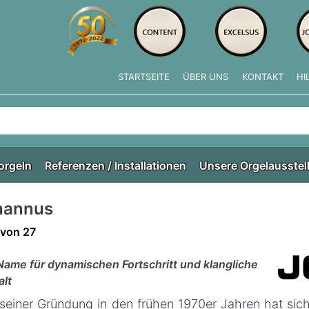
STARTSEITE
ÜBER UNS
KONTAKT
HI
e tippen, erscheinen automatisch erste Ergebnisse. Drücken Si
orgeln
Referenzen / Installationen
Unsere Orgelausstel
hannus
ergebnisse:
von
27
Name für dynamischen Fortschritt und klangliche
alt
 seiner Gründung in den frühen 1970er Jahren hat si