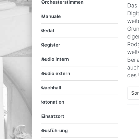
Orchesterstimmen
Das 
Manuale
Digi
Manuale
weit
Pedal
Grü
Pedal
eige
Register
Rodg
Register
welt
Audio intern
Audio intern
Bei 
auch
Audio extern
Audio extern
des 
Nachhall
Nachhall
Sor
Intonation
Intonation
Einsatzort
Einsatzort
Ausführung
Ausführung