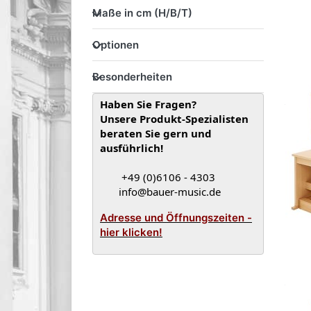
Maße in cm (H/B/T)
Maße in cm (H/B/T)
Optionen
Optionen
Besonderheiten
Besonderheiten
Haben Sie Fragen?
Unsere Produkt-Spezialisten
beraten Sie gern und
ausführlich!
+49 (0)6106 - 4303
info@bauer-music.de
Adresse und Öffnungszeiten -
hier klicken!