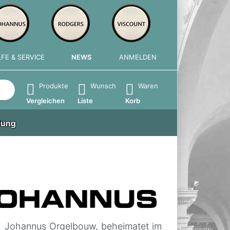
LFE & SERVICE
NEWS
ANMELDEN
e die Eingabetaste, um alle Ergebnisse aufzurufen.
Produkte
Wunsch
Waren
Vergleichen
Liste
Korb
lung
ch Johannus Orgelbouw, beheimatet im