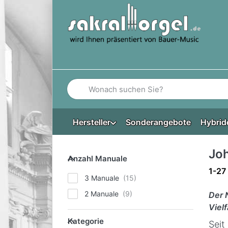
Geben Sie einen Suchbegriff ein. Während Si
Hersteller
Sonderangebote
Hybrid
Jo
Anzahl Manuale
Anzahl Manuale
Such
1-27
3 Manuale
2 Manuale
Der 
Vielf
Kategorie
Kategorie
Seit