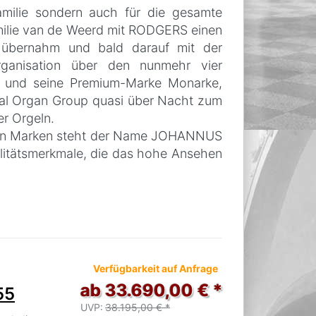
amilie sondern auch für die gesamte
Familie van de Weerd mit RODGERS einen
ln übernahm und bald darauf mit der
nisation über den nunmehr vier
s und seine Premium-Marke Monarke,
al Organ Group quasi über Nacht zum
er Orgeln.
digen Marken steht der Name JOHANNUS
ualitätsmerkmale, die das hohe Ansehen
Verfügbarkeit auf Anfrage
ab 33.690,00 € *
55
UVP:
38.195,00 € *