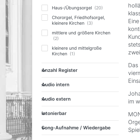
holl
Haus-/Übungsorgel
klas
Chororgel, Friedhofsorgel,
Ein
kleinere Kirchen
kon
mittlere und größere Kirchen
Kund
stet
kleinere und mittelgroße
zwei
Kirchen
Das 
Anzahl Register
Anzahl Register
vier
Eins
Audio intern
Audio intern
Joha
Audio extern
Audio extern
im w
Intonierbar
Intonierbar
MONA
Orge
Song-Aufnahme / Wiederg
Song-Aufnahme / Wiedergabe
Spie
Orchesterstimmen