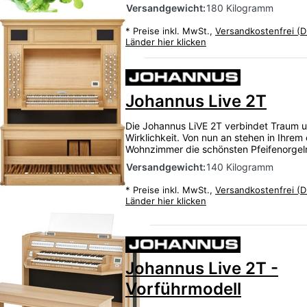
Versandgewicht:
180 Kilogramm
*
Preise inkl. MwSt.,
Versandkostenfrei (D
Länder hier klicken
Johannus Live 2T
Die Johannus LiVE 2T verbindet Traum 
Wirklichkeit. Von nun an stehen in Ihrem
Wohnzimmer die schönsten Pfeifenorgel
Versandgewicht:
140 Kilogramm
*
Preise inkl. MwSt.,
Versandkostenfrei (D
Länder hier klicken
Johannus Live 2T -
Vorführmodell