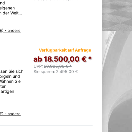
und
 eigenen
n der Welt…
E) - andere
Verfügbarkeit auf Anfrage
ab 18.500,00 € *
UVP:
20.995,00 € *
sen Sie sich
Sie sparen:
2.495,00 €
norgeln und
 Wähnen Sie
ter
gartigen
E) - andere