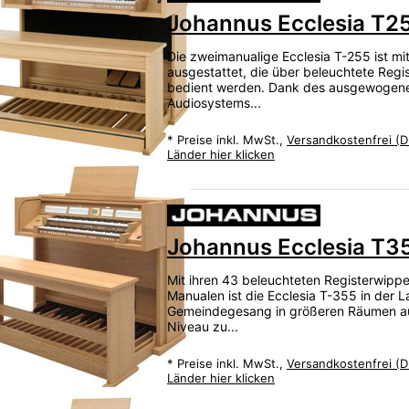
Johannus Ecclesia T2
Die zweimanualige Ecclesia T-255 ist m
ausgestattet, die über beleuchtete Reg
bedient werden. Dank des ausgewogene
Audiosystems...
*
Preise inkl. MwSt.,
Versandkostenfrei (D
Länder hier klicken
Johannus Ecclesia T3
Mit ihren 43 beleuchteten Registerwippe
Manualen ist die Ecclesia T-355 in der 
Gemeindegesang in größeren Räumen au
Niveau zu...
*
Preise inkl. MwSt.,
Versandkostenfrei (D
Länder hier klicken