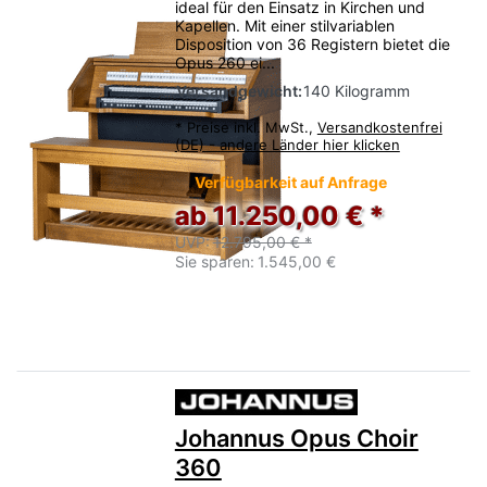
ideal für den Einsatz in Kirchen und
Kapellen. Mit einer stilvariablen
Disposition von 36 Registern bietet die
Opus 260 ei...
Versandgewicht:
140 Kilogramm
*
Preise inkl. MwSt.,
Versandkostenfrei
(DE) - andere Länder hier klicken
Verfügbarkeit auf Anfrage
ab 11.250,00 € *
UVP:
12.795,00 € *
Sie sparen:
1.545,00 €
Johannus Opus Choir
360