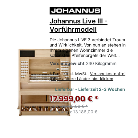
Johannus Live III -
Vorführmodell
Die Johannus LiVE 3 verbindet Traum
und Wirklichkeit. Von nun an stehen in
Ihrem eigenen Wohnzimmer die
schönsten Pfeifenorgeln der Welt…
Versandgewicht:
240 Kilogramm
*
Preise inkl. MwSt.,
Versandkostenfrei
(DE) - andere Länder hier klicken
Lieferbar - Lieferzeit 2-3 Wochen
17.999,00 € *
UVP:
31.185,00 € *
Sie sparen:
13.186,00 €