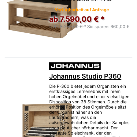
Verfügbarkeit auf Anfrage
ab 7.590,00 € *
UVP:
8.250,00 € *
Sie sparen:
660,00 €
Johannus Studio P360
Die P-360 bietet jedem Organisten ein
erstklassiges Lernerlebnis mit ihrem
hohen Orgelmöbel und einer vielseitigen
Disposition von 38 Stimmen. Durch die
erhöhte Position des Orgelmöbels sitzt
der Organist näher an den
Lautsprechern, was die
außergewöhnlichen Details der Samples
noch deutlicher hörbar macht. Der
elegante Spielschrank, der den