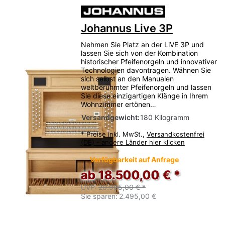
Johannus Live 3P
Nehmen Sie Platz an der LiVE 3P und
lassen Sie sich von der Kombination
historischer Pfeifenorgeln und innovativer
Technologien davontragen. Wähnen Sie
sich selbst an den Manualen
weltberühmter Pfeifenorgeln und lassen
Sie diese einzigartigen Klänge in Ihrem
Wohnzimmer ertönen…
Versandgewicht:
180 Kilogramm
*
Preise inkl. MwSt.,
Versandkostenfrei
(DE) - andere Länder hier klicken
Verfügbarkeit auf Anfrage
ab 18.500,00 € *
UVP:
20.995,00 € *
Sie sparen:
2.495,00 €