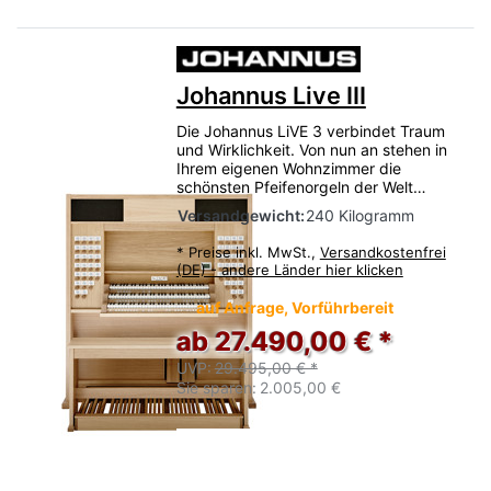
Johannus Live III
Die Johannus LiVE 3 verbindet Traum
und Wirklichkeit. Von nun an stehen in
Ihrem eigenen Wohnzimmer die
schönsten Pfeifenorgeln der Welt…
Versandgewicht:
240 Kilogramm
*
Preise inkl. MwSt.,
Versandkostenfrei
(DE) - andere Länder hier klicken
auf Anfrage, Vorführbereit
ab 27.490,00 € *
UVP:
29.495,00 € *
Sie sparen:
2.005,00 €