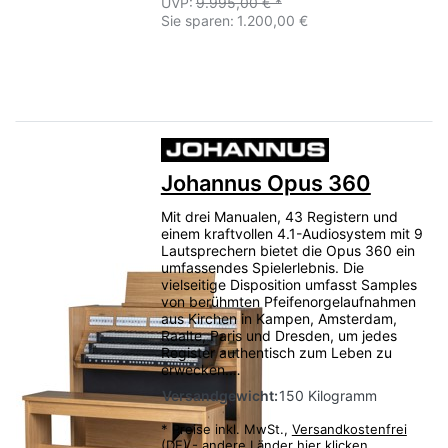
UVP:
9.995,00 € *
Sie sparen:
1.200,00 €
Johannus Opus 360
Mit drei Manualen, 43 Registern und
einem kraftvollen 4.1-Audiosystem mit 9
Lautsprechern bietet die Opus 360 ein
umfassendes Spielerlebnis. Die
vielseitige Disposition umfasst Samples
von berühmten Pfeifenorgelaufnahmen
aus Kirchen in Kampen, Amsterdam,
Raalte, Paris und Dresden, um jedes
Register authentisch zum Leben zu
erwecken.…
Versandgewicht:
150 Kilogramm
*
Preise inkl. MwSt.,
Versandkostenfrei
(DE) - andere Länder hier klicken