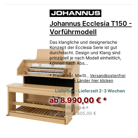
Johannus Ecclesia T150 -
Vorführmodell
Das klangliche und designerische
Konzept der Ecclesia Serie ist gut
durchdacht. Design und Klang sind
prinzipiell je nach Modell einheitlich,
können nach Abs...
*
Preise inkl. MwSt.,
Versandkostenfrei
(DE) - andere Länder hier klicken
Lieferbar - Lieferzeit 2-3 Wochen
ab 8.990,00 € *
UVP:
12.795,00 € *
Sie sparen:
3.805,00 €