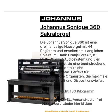
Johannus Sonique 360
Sakralorgel
Die Johannus Sonique 360 ist eine
dreimanualige Hausorgel mit 44
Registern und erweitertem klanglichen
Spielraum. Dank OranjeCore+™, 8.1-
Multi-Channel-Audiosystem und vier
Stilwelten bietet sie eine beeindruckend
räumliche und detailreiche
Klangwiedergabe. Perfekt für
anspruchsvolle Organisten, die maximale
Ausdruckskraft und Dispositionsvielfalt
suchen…
Versandgewicht:
180 Kilogramm
*
Preise inkl. MwSt.,
Versandkostenfrei
(DE) - andere Länder hier klicken
Verfügbarkeit auf Anfrage