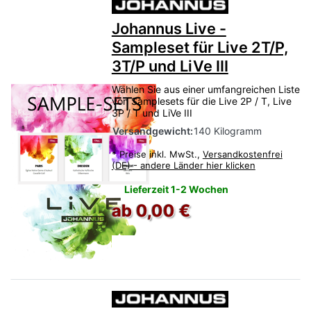
Johannus Live -
Sampleset für Live 2T/P,
3T/P und LiVe III
Wählen Sie aus einer umfangreichen Liste
von Samplesets für die Live 2P / T, Live
3P / T und LiVe III
Versandgewicht:
140 Kilogramm
*
Preise inkl. MwSt.,
Versandkostenfrei
(DE) - andere Länder hier klicken
Lieferzeit 1-2 Wochen
ab 0,00 €