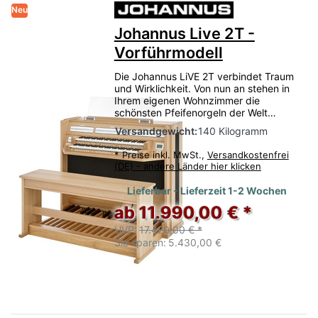
Neu
Johannus Live 2T -
Vorführmodell
Die Johannus LiVE 2T verbindet Traum
und Wirklichkeit. Von nun an stehen in
Ihrem eigenen Wohnzimmer die
schönsten Pfeifenorgeln der Welt…
Versandgewicht:
140 Kilogramm
*
Preise inkl. MwSt.,
Versandkostenfrei
(DE) - andere Länder hier klicken
Lieferbar - Lieferzeit 1-2 Wochen
ab 11.990,00 € *
UVP:
17.420,00 € *
Sie sparen:
5.430,00 €