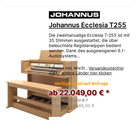
Johannus Ecclesia T255
Die zweimanualige Ecclesia T-255 ist mit
35 Stimmen ausgestattet, die über
beleuchtete Registerwippen bedient
werden. Dank des ausgewogenen 6.1-
Audiosystems...
*
Preise inkl. MwSt.,
Versandkostenfrei
(DE) - andere Länder hier klicken
Verfügbarkeit auf Anfrage
ab 22.049,00 € *
UVP:
24.495,00 € *
Sie sparen:
2.446,00 €