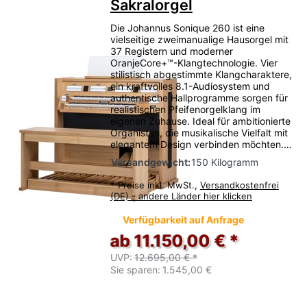
Sakralorgel
Die Johannus Sonique 260 ist eine
vielseitige zweimanualige Hausorgel mit
37 Registern und moderner
OranjeCore+™-Klangtechnologie. Vier
stilistisch abgestimmte Klangcharaktere,
ein kraftvolles 8.1-Audiosystem und
authentische Hallprogramme sorgen für
realistischen Pfeifenorgelklang im
eigenen Zuhause. Ideal für ambitionierte
Organisten, die musikalische Vielfalt mit
elegantem Design verbinden möchten.…
Versandgewicht:
150 Kilogramm
*
Preise inkl. MwSt.,
Versandkostenfrei
(DE) - andere Länder hier klicken
Verfügbarkeit auf Anfrage
ab 11.150,00 € *
UVP:
12.695,00 € *
Sie sparen:
1.545,00 €