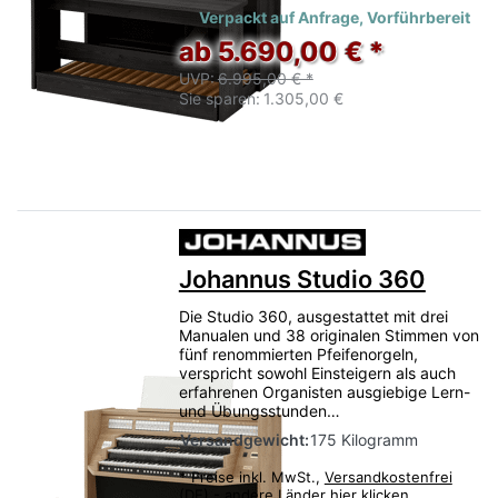
Verpackt auf Anfrage, Vorführbereit
ab 5.690,00 € *
UVP:
6.995,00 € *
Sie sparen:
1.305,00 €
Johannus Studio 360
Die Studio 360, ausgestattet mit drei
Manualen und 38 originalen Stimmen von
fünf renommierten Pfeifenorgeln,
verspricht sowohl Einsteigern als auch
erfahrenen Organisten ausgiebige Lern-
und Übungsstunden…
Versandgewicht:
175 Kilogramm
*
Preise inkl. MwSt.,
Versandkostenfrei
(DE) - andere Länder hier klicken