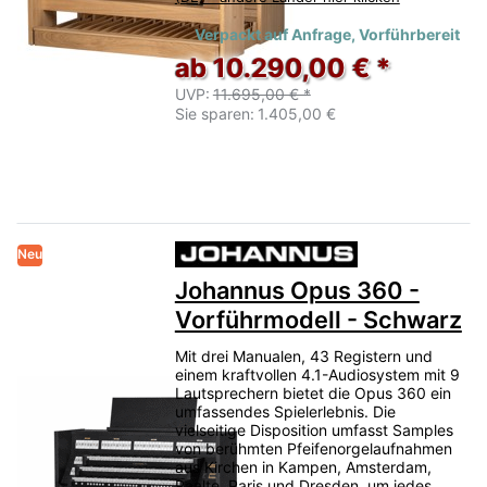
Verpackt auf Anfrage, Vorführbereit
ab 10.290,00 € *
UVP:
11.695,00 € *
Sie sparen:
1.405,00 €
Neu
Johannus Opus 360 -
Vorführmodell - Schwarz
Mit drei Manualen, 43 Registern und
einem kraftvollen 4.1-Audiosystem mit 9
Lautsprechern bietet die Opus 360 ein
umfassendes Spielerlebnis. Die
vielseitige Disposition umfasst Samples
von berühmten Pfeifenorgelaufnahmen
aus Kirchen in Kampen, Amsterdam,
Raalte, Paris und Dresden, um jedes