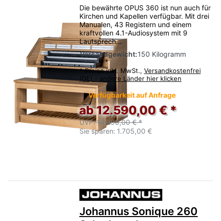
Die bewährte OPUS 360 ist nun auch für
Kirchen und Kapellen verfügbar. Mit drei
Manualen, 43 Registern und einem
kraftvollen 4.1-Audiosystem mit 9
Lautsprech...
Versandgewicht:
150 Kilogramm
*
Preise inkl. MwSt.,
Versandkostenfrei
(DE) - andere Länder hier klicken
Verfügbarkeit auf Anfrage
ab 12.590,00 € *
UVP:
14.295,00 € *
Sie sparen:
1.705,00 €
Johannus Sonique 260