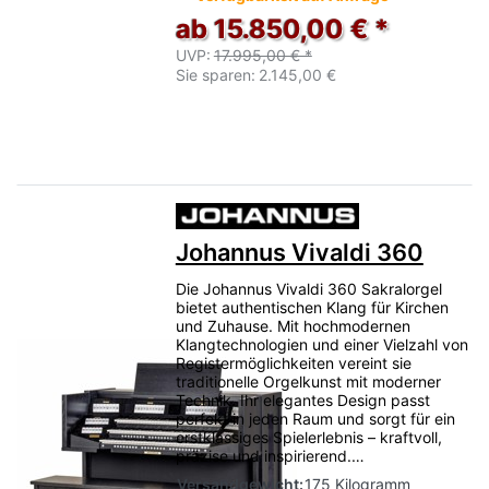
ab 15.850,00 € *
UVP:
17.995,00 € *
Sie sparen:
2.145,00 €
Johannus Vivaldi 360
Die Johannus Vivaldi 360 Sakralorgel
bietet authentischen Klang für Kirchen
und Zuhause. Mit hochmodernen
Klangtechnologien und einer Vielzahl von
Registermöglichkeiten vereint sie
traditionelle Orgelkunst mit moderner
Technik. Ihr elegantes Design passt
perfekt in jeden Raum und sorgt für ein
erstklassiges Spielerlebnis – kraftvoll,
präzise und inspirierend.…
Versandgewicht:
175 Kilogramm