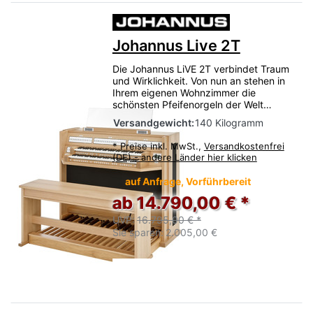
Johannus Live 2T
Die Johannus LiVE 2T verbindet Traum
und Wirklichkeit. Von nun an stehen in
Ihrem eigenen Wohnzimmer die
schönsten Pfeifenorgeln der Welt…
Versandgewicht:
140 Kilogramm
*
Preise inkl. MwSt.,
Versandkostenfrei
(DE) - andere Länder hier klicken
auf Anfrage, Vorführbereit
ab 14.790,00 € *
UVP:
16.795,00 € *
Sie sparen:
2.005,00 €