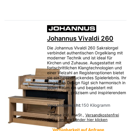
Johannus Vivaldi 260
Die Johannus Vivaldi 260 Sakralorgel
verbindet authentischen Orgelklang mit
moderner Technik und ist ideal für
Kirchen und Zuhause. Ausgestattet mit
fortschrittlichen Klangtechnologien und
einer Vielzahl an Registeroptionen bietet
sie ein beeindruckendes Spielerlebnis. Ihr
elegantes Design fügt sich harmonisch in
jeden Raum ein und begeistert mit
kraftvollem, präzisem und inspirierendem
Klang…
Versandgewicht:
150 Kilogramm
*
Preise inkl. MwSt.,
Versandkostenfrei
(DE) - andere Länder hier klicken
Verfügbarkeit auf Anfrage