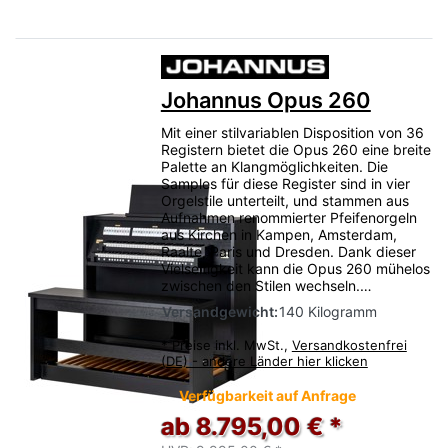
Johannus Opus 260
Mit einer stilvariablen Disposition von 36
Registern bietet die Opus 260 eine breite
Palette an Klangmöglichkeiten. Die
Samples für diese Register sind in vier
Orgelstile unterteilt, und stammen aus
Aufnahmen renommierter Pfeifenorgeln
aus Kirchen in Kampen, Amsterdam,
Raalte, Paris und Dresden. Dank dieser
Vielseitigkeit kann die Opus 260 mühelos
zwischen den Stilen wechseln.…
Versandgewicht:
140 Kilogramm
*
Preise inkl. MwSt.,
Versandkostenfrei
(DE) - andere Länder hier klicken
Verfügbarkeit auf Anfrage
ab 8.795,00 € *