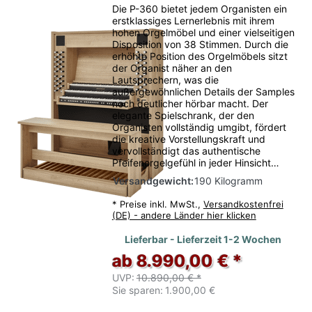
Die P-360 bietet jedem Organisten ein
erstklassiges Lernerlebnis mit ihrem
hohen Orgelmöbel und einer vielseitigen
Disposition von 38 Stimmen. Durch die
erhöhte Position des Orgelmöbels sitzt
der Organist näher an den
Lautsprechern, was die
außergewöhnlichen Details der Samples
noch deutlicher hörbar macht. Der
elegante Spielschrank, der den
Organisten vollständig umgibt, fördert
die kreative Vorstellungskraft und
vervollständigt das authentische
Pfeifenorgelgefühl in jeder Hinsicht…
Versandgewicht:
190 Kilogramm
*
Preise inkl. MwSt.,
Versandkostenfrei
(DE) - andere Länder hier klicken
Lieferbar - Lieferzeit 1-2 Wochen
ab 8.990,00 € *
UVP:
10.890,00 € *
Sie sparen:
1.900,00 €