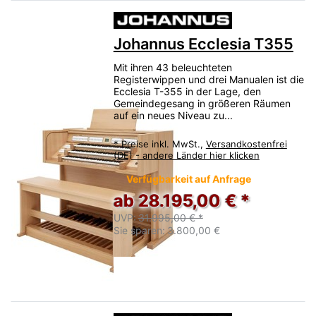
Johannus Ecclesia T355
Mit ihren 43 beleuchteten
Registerwippen und drei Manualen ist die
Ecclesia T-355 in der Lage, den
Gemeindegesang in größeren Räumen
auf ein neues Niveau zu...
*
Preise inkl. MwSt.,
Versandkostenfrei
(DE) - andere Länder hier klicken
Verfügbarkeit auf Anfrage
ab 28.195,00 € *
UVP:
31.995,00 € *
Sie sparen:
3.800,00 €