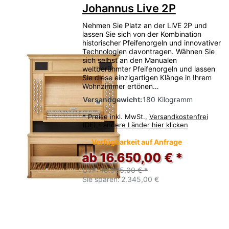
Johannus Live 2P
Nehmen Sie Platz an der LiVE 2P und
lassen Sie sich von der Kombination
historischer Pfeifenorgeln und innovativer
Technologien davontragen. Wähnen Sie
sich selbst an den Manualen
weltberühmter Pfeifenorgeln und lassen
Sie diese einzigartigen Klänge in Ihrem
Wohnzimmer ertönen…
Versandgewicht:
180 Kilogramm
*
Preise inkl. MwSt.,
Versandkostenfrei
(DE) - andere Länder hier klicken
Verfügbarkeit auf Anfrage
ab 16.650,00 € *
UVP:
18.995,00 € *
Sie sparen:
2.345,00 €