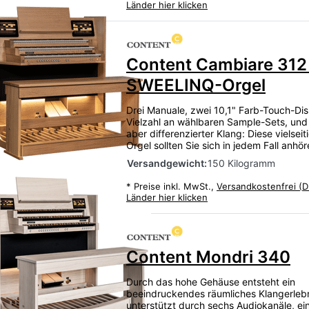
Länder hier klicken
Content Cambiare 312
SWEELINQ-Orgel
Drei Manuale, zwei 10,1" Farb-Touch-Dis
Vielzahl an wählbaren Sample-Sets, und
aber differenzierter Klang: Diese vielsei
Orgel sollten Sie sich in jedem Fall anhö
Versandgewicht:
150 Kilogramm
*
Preise inkl. MwSt.,
Versandkostenfrei (D
Länder hier klicken
Content Mondri 340
Durch das hohe Gehäuse entsteht ein
beeindruckendes räumliches Klangerlebn
unterstützt durch sechs Audiokanäle, ein