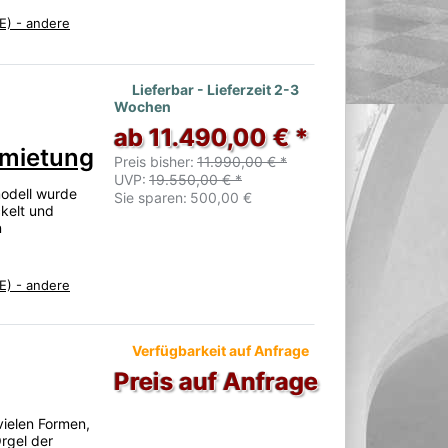
E) - andere
Lieferbar - Lieferzeit 2-3
Wochen
ab 11.490,00 € *
rmietung
Preis bisher:
11.990,00 € *
UVP:
19.550,00 € *
odell wurde
Sie sparen:
500,00 €
ckelt und
n
E) - andere
Verfügbarkeit auf Anfrage
Preis auf Anfrage
 vielen Formen,
rgel der