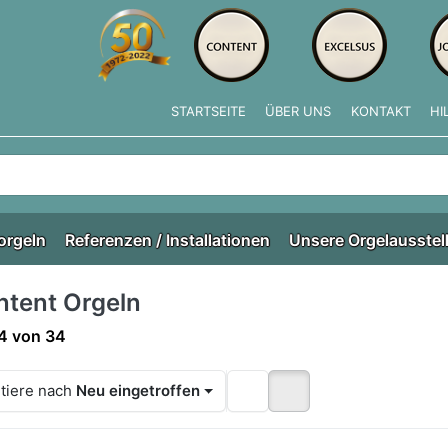
STARTSEITE
ÜBER UNS
KONTAKT
HI
e tippen, erscheinen automatisch erste Ergebnisse. Drücken Si
orgeln
Referenzen / Installationen
Unsere Orgelausstel
ntent Orgeln
ergebnisse:
4
von
34
tiere nach
Neu eingetroffen