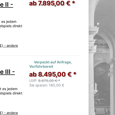
ab 7.895,00 € *
 II -
t es jedem
lspiels direkt
E) - andere
Verpackt auf Anfrage,
Vorführbereit
 III -
ab 8.495,00 € *
UVP:
8.675,00 € *
Sie sparen:
180,00 €
ht es jedem
lspiels direkt
E) - andere