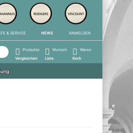
LFE & SERVICE
NEWS
ANMELDEN
e die Eingabetaste, um alle Ergebnisse aufzurufen.
Produkte
Wunsch
Waren
Vergleichen
Liste
Korb
lung