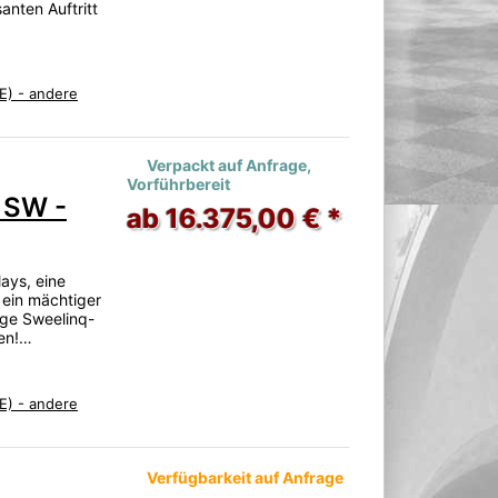
anten Auftritt
E) - andere
Verpackt auf Anfrage,
Vorführbereit
 SW -
ab 16.375,00 € *
ays, eine
 ein mächtiger
tige Sweelinq-
ren!…
E) - andere
Verfügbarkeit auf Anfrage