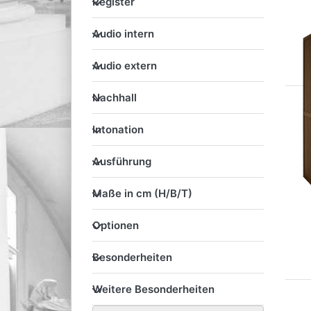
Register
Audio intern
Audio intern
Audio extern
Audio extern
Nachhall
Nachhall
Intonation
Intonation
Ausführung
Ausführung
Maße in cm (H/B/T)
Maße in cm (H/B/T)
Optionen
Optionen
Besonderheiten
Besonderheiten
Weitere Besonderheiten
Weitere Besonderheiten