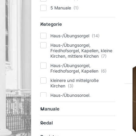
5 Manuale
Kategorie
Kategorie
Haus-/Übungsorgel
Haus-/Übungsorgel,
Friedhofsorgel, Kapellen, kleine
Kirchen, mittlere Kirchen
Haus-/Übungsorgel,
Friedhofsorgel, Kapellen
kleinere und mittelgroße
Kirchen
Haus-/Übungsorgel,
Friedhofsorgel, Kapellen, kleine
Manuale
Kirchen
Manuale
Haus-/Übungsorgel, kleine
Pedal
Kirchen, mittlere Kirchen,
Pedal
große Kirchen, Konzerthäuser
Register