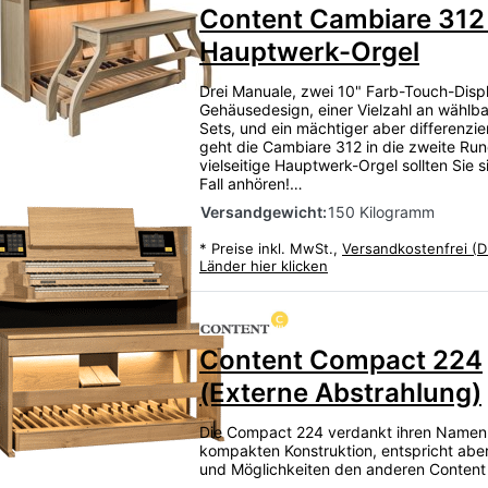
Content Cambiare 312
Hauptwerk-Orgel
Drei Manuale, zwei 10" Farb-Touch-Displ
Gehäusedesign, einer Vielzahl an wählb
Sets, und ein mächtiger aber differenzie
geht die Cambiare 312 in die zweite Run
vielseitige Hauptwerk-Orgel sollten Sie s
Fall anhören!…
Versandgewicht:
150 Kilogramm
*
Preise inkl. MwSt.,
Versandkostenfrei (D
Länder hier klicken
Content Compact 224
(Externe Abstrahlung)
Die Compact 224 verdankt ihren Namen
kompakten Konstruktion, entspricht aber 
und Möglichkeiten den anderen Content